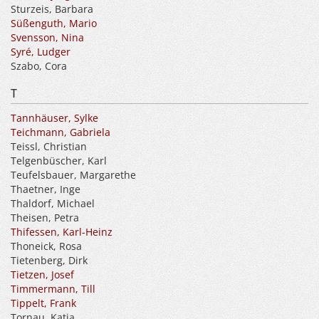
Sturzeis, Barbara
Süßenguth, Mario
Svensson, Nina
Syré, Ludger
Szabo, Cora
T
Tannhäuser, Sylke
Teichmann, Gabriela
Teissl, Christian
Telgenbüscher, Karl
Teufelsbauer, Margarethe
Thaetner, Inge
Thaldorf, Michael
Theisen, Petra
Thifessen, Karl-Heinz
Thoneick, Rosa
Tietenberg, Dirk
Tietzen, Josef
Timmermann, Till
Tippelt, Frank
Tornau, Katja