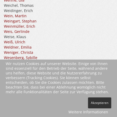
Wehrle, Ute
Weichel, Thomas
Weidinger, Erich
Wein, Martin
Weingart, Stephan
Weinmüller, Erich
Weis, Gerlinde
Weise, Klaus
Weiß, Ulrich
Weldner, Emilia
Weniger, Christa
Wesenberg, Sybille
Wessel, Friedhelm
Wir nutzen Cookies auf unserer Website. Einige von ihnen
Wiborni, Monika
sind essenziell für den Betrieb der Seite, während andere
uns helfen, diese Website und die Nutzererfahrung zu
Wickinghoff, Waltraud
verbessern (Tracking Cookies). Sie können selbst
Widera, Rüdiger
entscheiden, ob Sie die Cookies zulassen möchten. Bitte
Wiedemann, Regina
beachten Sie, dass bei einer Ablehnung womöglich nicht
Wiedemann, Sabrina
mehr alle Funktionalitäten der Seite zur Verfügung stehen.
Wiedemann, Stefan
Wiedl, Wolfgang
Akzeptieren
Wietrichowski, Dr. med. Heinz
Wildberg, Roland A.
Weitere Informationen
Willmann, Günther