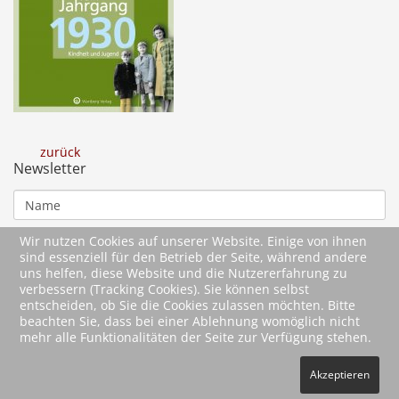
zurück
Newsletter
Wir nutzen Cookies auf unserer Website. Einige von ihnen
sind essenziell für den Betrieb der Seite, während andere
uns helfen, diese Website und die Nutzererfahrung zu
verbessern (Tracking Cookies). Sie können selbst
entscheiden, ob Sie die Cookies zulassen möchten. Bitte
beachten Sie, dass bei einer Ablehnung womöglich nicht
mehr alle Funktionalitäten der Seite zur Verfügung stehen.
2026 Wartberg-Verlag GmbH
Akzeptieren
AGB
Impressum
Datenschutz
Kontakt
Vertrag widerrufen