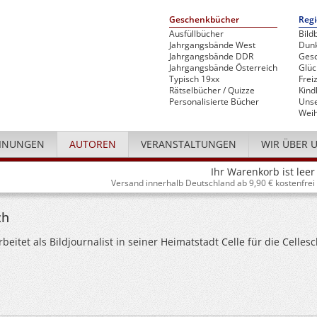
Geschenkbücher
Regi
Ausfüllbücher
Bild
Jahrgangsbände West
Dunk
Jahrgangsbände DDR
Gesc
Jahrgangsbände Österreich
Glü
Typisch 19xx
Freiz
Rätselbücher / Quizze
Kind
Personalisierte Bücher
Unse
Weih
INUNGEN
AUTOREN
VERANSTALTUNGEN
WIR ÜBER 
Ihr Warenkorb ist leer
Versand innerhalb Deutschland ab 9,90 € kostenfrei
ch
rbeitet als Bildjournalist in seiner Heimatstadt Celle für die Celles