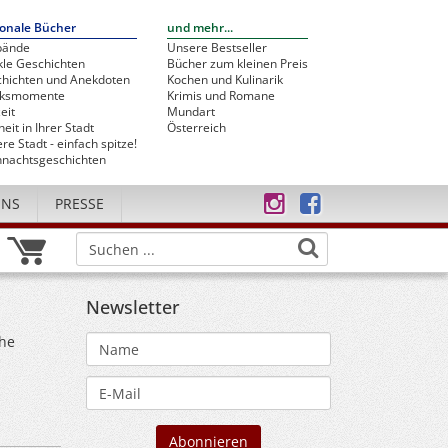
onale Bücher
und mehr...
bände
Unsere Bestseller
le Geschichten
Bücher zum kleinen Preis
hichten und Anekdoten
Kochen und Kulinarik
cksmomente
Krimis und Romane
eit
Mundart
heit in Ihrer Stadt
Österreich
re Stadt - einfach spitze!
nachtsgeschichten
UNS
PRESSE
Newsletter
che