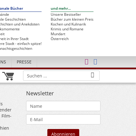
onale Bücher
und mehr...
bände
Unsere Bestseller
le Geschichten
Bücher zum kleinen Preis
hichten und Anekdoten
Kochen und Kulinarik
cksmomente
Krimis und Romane
eit
Mundart
heit in Ihrer Stadt
Österreich
re Stadt - einfach spitze!
nachtsgeschichten
UNS
PRESSE
Newsletter
ls
zender
 Film-
chien