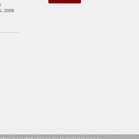
s
s. 2008