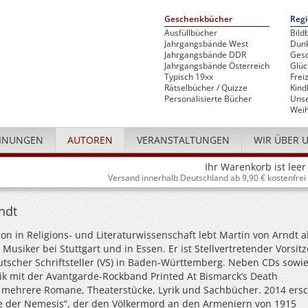
Geschenkbücher
Regi
Ausfüllbücher
Bild
Jahrgangsbände West
Dunk
Jahrgangsbände DDR
Gesc
Jahrgangsbände Österreich
Glü
Typisch 19xx
Freiz
Rätselbücher / Quizze
Kind
Personalisierte Bücher
Unse
Weih
INUNGEN
AUTOREN
VERANSTALTUNGEN
WIR ÜBER 
Ihr Warenkorb ist leer
Versand innerhalb Deutschland ab 9,90 € kostenfrei
ndt
n in Religions- und Literaturwissenschaft lebt Martin von Arndt a
d Musiker bei Stuttgart und in Essen. Er ist Stellvertretender Vorsit
tscher Schriftsteller (VS) in Baden-Württemberg. Neben CDs sowie
k mit der Avantgarde-Rockband Printed At Bismarck’s Death
er mehrere Romane, Theaterstücke, Lyrik und Sachbücher. 2014 ers
 der Nemesis“, der den Völkermord an den Armeniern von 1915