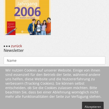
zurück
Newsletter
Wir nutzen Cookies auf unserer Website. Einige von ihnen
sind essenziell für den Betrieb der Seite, während andere
uns helfen, diese Website und die Nutzererfahrung zu
verbessern (Tracking Cookies). Sie können selbst
entscheiden, ob Sie die Cookies zulassen möchten. Bitte
beachten Sie, dass bei einer Ablehnung womöglich nicht
mehr alle Funktionalitäten der Seite zur Verfügung stehen.
2026 Wartberg-Verlag GmbH
Akzeptieren