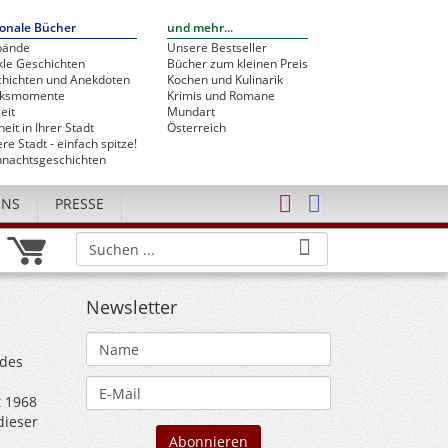
onale Bücher
und mehr...
bände
Unsere Bestseller
le Geschichten
Bücher zum kleinen Preis
hichten und Anekdoten
Kochen und Kulinarik
cksmomente
Krimis und Romane
eit
Mundart
heit in Ihrer Stadt
Österreich
re Stadt - einfach spitze!
nachtsgeschichten
UNS
PRESSE
Newsletter
 des
t 1968
dieser