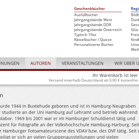
Geschenkbücher
Regi
Ausfüllbücher
Bild
Jahrgangsbände West
Dunk
Jahrgangsbände DDR
Gesc
Jahrgangsbände Österreich
Glü
Typisch 19xx
Freiz
Rätselbücher / Quizze
Kind
Personalisierte Bücher
Unse
Weih
INUNGEN
AUTOREN
VERANSTALTUNGEN
WIR ÜBER 
Ihr Warenkorb ist leer
Versand innerhalb Deutschland ab 9,90 € kostenfrei
rn
wurde 1944 in Buxtehude geboren und ist in Hamburg-Neugraben
 studierte an der Uni Hamburg auf Lehramt und betrieb während
olabor. 1969 bis 2001 war er im Hamburger Schuldienst tätig und
ent für Fotografie an der Volkshochschule Hamburg-Harburg. Sei
der Hamburger Fotoamateurscene des VDAV bzw. des DVF tätig. Seit 
teiligt er sich an vielen Gruppenausstellungen und vielen