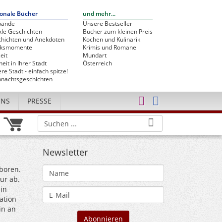
onale Bücher
und mehr...
bände
Unsere Bestseller
le Geschichten
Bücher zum kleinen Preis
hichten und Anekdoten
Kochen und Kulinarik
cksmomente
Krimis und Romane
eit
Mundart
heit in Ihrer Stadt
Österreich
re Stadt - einfach spitze!
nachtsgeschichten
UNS
PRESSE
Newsletter
boren.
ur ab.
in
ation
in an