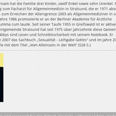
sam hat die Familie drei Kinder, zwölf Enkel sowie zehn Urenkel.
g zum Facharzt für Allgemeinmedizin in Stralsund, die er 1971 abs
is zum Erreichen der Altersgrenze 2003 als Allgemeinmediziner in s
ahre 1986 promovierte er an der Berliner Akademie für Ärztliche
umma cum laude. Seit seiner Taufe 1955 in Greifswald ist er aktive
entgemeinde Stralsund hat seit 1975 über Jahrzehnte diese Gemei
obbys sind Lesen und Schreibtischarbeit mit seinem Notebook. Er
e 2007 das Sachbuch „Sexualität - Leihgabe Gottes“ und im Jahre 2
ie mit dem Titel „Vom Alleinsein in der Welt“ (528 S.)