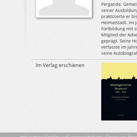
Pergande. Gemein
seiner Ausbildun
praktizierte er b
Heimatstadt. Im J
Fortbildung mit s
Mitglied der Adv
geprägt. Seine H
verfasste im Jahr
seine Autobiograf
Im Verlag erschienen
zurück