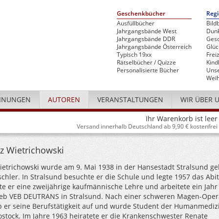
Geschenkbücher
Regi
Ausfüllbücher
Bild
Jahrgangsbände West
Dunk
Jahrgangsbände DDR
Gesc
Jahrgangsbände Österreich
Glü
Typisch 19xx
Freiz
Rätselbücher / Quizze
Kind
Personalisierte Bücher
Unse
Weih
INUNGEN
AUTOREN
VERANSTALTUNGEN
WIR ÜBER 
Ihr Warenkorb ist leer
Versand innerhalb Deutschland ab 9,90 € kostenfrei
z Wietrichowski
ietrichowski wurde am 9. Mai 1938 in der Hansestadt Stralsund ge
schler. In Stralsund besuchte er die Schule und legte 1957 das Abit
e er eine zweijährige kaufmännische Lehre und arbeitete ein Jahr 
ieb VEB DEUTRANS in Stralsund. Nach einer schweren Magen-Oper
b er seine Berufstätigkeit auf und wurde Student der Humanmediz
ostock. Im Jahre 1963 heiratete er die Krankenschwester Renate