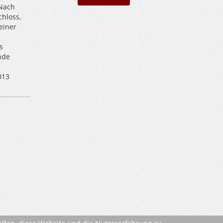
 Nach
chloss,
einer
s
nde
013