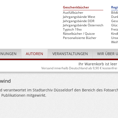
Geschenkbücher
Regi
Ausfüllbücher
Bild
Jahrgangsbände West
Dunk
Jahrgangsbände DDR
Gesc
Jahrgangsbände Österreich
Glü
Typisch 19xx
Freiz
Rätselbücher / Quizze
Kind
Personalisierte Bücher
Unse
Weih
INUNGEN
AUTOREN
VERANSTALTUNGEN
WIR ÜBER 
Ihr Warenkorb ist leer
Versand innerhalb Deutschland ab 9,90 € kostenfrei
ewind
 verantwortet im Stadtarchiv Düsseldorf den Bereich des Fotoarc
 Publikationen mitgewirkt.