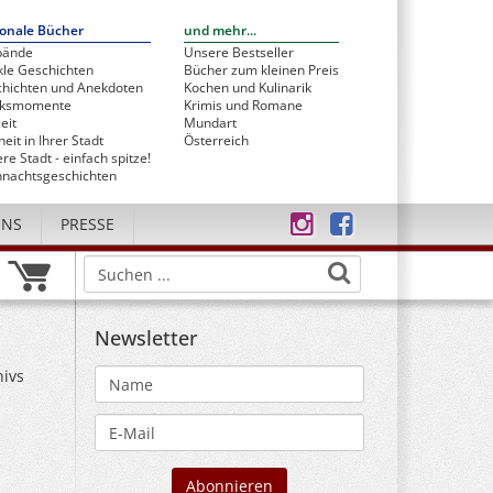
onale Bücher
und mehr...
bände
Unsere Bestseller
le Geschichten
Bücher zum kleinen Preis
hichten und Anekdoten
Kochen und Kulinarik
cksmomente
Krimis und Romane
eit
Mundart
heit in Ihrer Stadt
Österreich
re Stadt - einfach spitze!
nachtsgeschichten
UNS
PRESSE
Newsletter
hivs