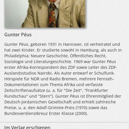
Gunter Péus
Gunter Péus, geboren 1931 in Hannover, ist verheiratet und
hat zwei Kinder. Er studierte sowohl in Hamburg, als auch in
Philadelphia: Neuere Geschichte, Öffentliches Recht,
Soziologie und Literaturgeschichte. 1969 war Gunter Péus
erster Afrika-Korrespondent des ZDF sowie Leiter des ZDF-
Auslandsstudios Nairobi. Als Autor entwarf er Schulfunk-
Hörspiele für NDR und Radio Bremen, mehrere Fernseh-
Dokumentationen zum Thema Afrika und verfasste
Zeitschriftenaufsätze (u. a. für "Die Zeit", "Frankfurter
Rundschau" und "Stern"). Gunter Péus ist Ehrenmitglied der
Deutsch-Jordanischen Gesellschaft und erhielt zahlreiche
Preise, u. a. den Adolf-Grimme-Preis (1970) sowie das
Bundesverdienstkreuz Erster Klasse (2000).
Im Verlag erschienen