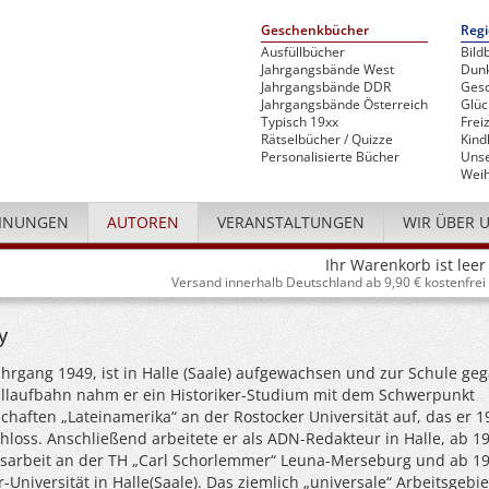
Geschenkbücher
Regi
Ausfüllbücher
Bild
Jahrgangsbände West
Dunk
Jahrgangsbände DDR
Gesc
Jahrgangsbände Österreich
Glü
Typisch 19xx
Freiz
Rätselbücher / Quizze
Kind
Personalisierte Bücher
Unse
Weih
INUNGEN
AUTOREN
VERANSTALTUNGEN
WIR ÜBER 
Ihr Warenkorb ist leer
Versand innerhalb Deutschland ab 9,90 € kostenfrei
y
ahrgang 1949, ist in Halle (Saale) aufgewachsen und zur Schule ge
llaufbahn nahm er ein Historiker-Studium mit dem Schwerpunkt
haften „Lateinamerika“ an der Rostocker Universität auf, das er 1
loss. Anschließend arbeitete er als ADN-Redakteur in Halle, ab 19
itsarbeit an der TH „Carl Schorlemmer“ Leuna-Merseburg und ab 1
-Universität in Halle(Saale). Das ziemlich „universale“ Arbeitsgebie