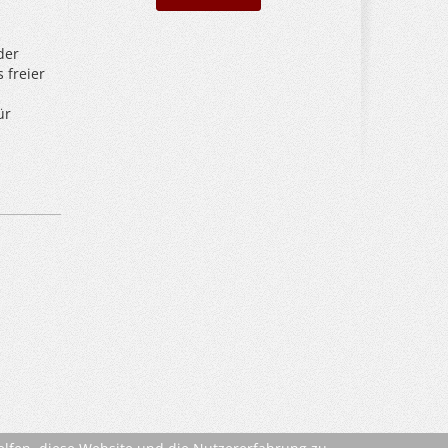
der
 freier
ür