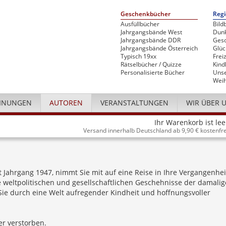
Geschenkbücher
Regi
Ausfüllbücher
Bild
Jahrgangsbände West
Dunk
Jahrgangsbände DDR
Gesc
Jahrgangsbände Österreich
Glü
Typisch 19xx
Freiz
Rätselbücher / Quizze
Kind
Personalisierte Bücher
Unse
Weih
INUNGEN
AUTOREN
VERANSTALTUNGEN
WIR ÜBER 
Ihr Warenkorb ist lee
Versand innerhalb Deutschland ab 9,90 € kostenfre
t Jahrgang 1947, nimmt Sie mit auf eine Reise in Ihre Vergangenhei
ie weltpolitischen und gesellschaftlichen Geschehnisse der damali
r Sie durch eine Welt aufregender Kindheit und hoffnungsvoller
der verstorben.