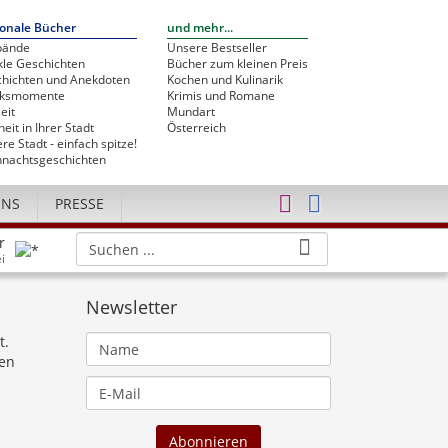
onale Bücher
und mehr...
bände
Unsere Bestseller
le Geschichten
Bücher zum kleinen Preis
hichten und Anekdoten
Kochen und Kulinarik
cksmomente
Krimis und Romane
eit
Mundart
heit in Ihrer Stadt
Österreich
re Stadt - einfach spitze!
nachtsgeschichten
UNS
PRESSE
r
i
Newsletter
t.
gen