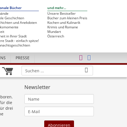
onale Bücher
und mehr...
bände
Unsere Bestseller
le Geschichten
Bücher zum kleinen Preis
hichten und Anekdoten
Kochen und Kulinarik
cksmomente
Krimis und Romane
eit
Mundart
heit in Ihrer Stadt
Österreich
re Stadt - einfach spitze!
nachtsgeschichten
UNS
PRESSE
Newsletter
eboren.
für die
ür drei
ne