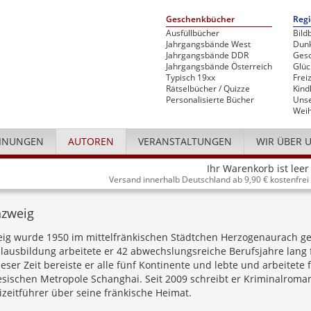
Geschenkbücher
Regi
Ausfüllbücher
Bild
Jahrgangsbände West
Dunk
Jahrgangsbände DDR
Gesc
Jahrgangsbände Österreich
Glü
Typisch 19xx
Freiz
Rätselbücher / Quizze
Kind
Personalisierte Bücher
Unse
Weih
INUNGEN
AUTOREN
VERANSTALTUNGEN
WIR ÜBER 
Ihr Warenkorb ist leer
Versand innerhalb Deutschland ab 9,90 € kostenfrei
zweig
ig wurde 1950 im mittelfränkischen Städtchen Herzogenaurach g
lausbildung arbeitete er 42 abwechslungsreiche Berufsjahre lang 
eser Zeit bereiste er alle fünf Kontinente und lebte und arbeitete f
nesischen Metropole Schanghai. Seit 2009 schreibt er Kriminalroma
zeitführer über seine fränkische Heimat.