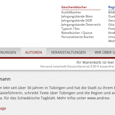
Geschenkbücher
Regi
Ausfüllbücher
Bild
Jahrgangsbände West
Dunk
Jahrgangsbände DDR
Gesc
Jahrgangsbände Österreich
Glü
Typisch 19xx
Freiz
Rätselbücher / Quizze
Kind
Personalisierte Bücher
Unse
Weih
INUNGEN
AUTOREN
VERANSTALTUNGEN
WIR ÜBER 
Ihr Warenkorb ist leer
Versand innerhalb Deutschland ab 9,90 € kostenfrei
mann
lebt seit über 30 Jahren in Tübingen und hat die Stadt zu ihrem 
Gästeführerin, schreibt Texte über Tübingen und die Region und ar
u.a. für das Schwäbische Tagblatt. Mehr Infos unter www.andrea-
age