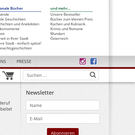
onale Bücher
und mehr...
bände
Unsere Bestseller
le Geschichten
Bücher zum kleinen Preis
hichten und Anekdoten
Kochen und Kulinarik
cksmomente
Krimis und Romane
eit
Mundart
heit in Ihrer Stadt
Österreich
re Stadt - einfach spitze!
nachtsgeschichten
UNS
PRESSE
Newsletter
Beruf
beitet