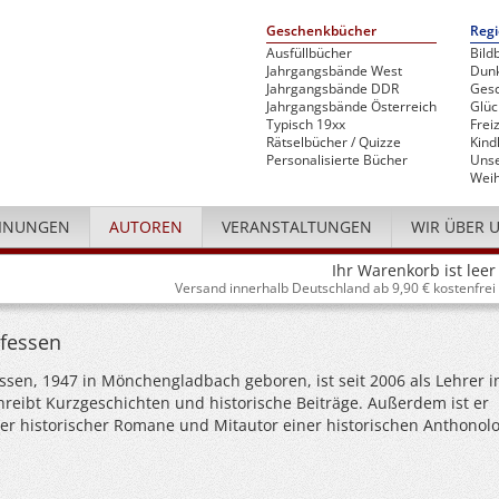
Geschenkbücher
Regi
Ausfüllbücher
Bild
Jahrgangsbände West
Dunk
Jahrgangsbände DDR
Gesc
Jahrgangsbände Österreich
Glü
Typisch 19xx
Freiz
Rätselbücher / Quizze
Kind
Personalisierte Bücher
Unse
Weih
INUNGEN
AUTOREN
VERANSTALTUNGEN
WIR ÜBER 
Ihr Warenkorb ist leer
Versand innerhalb Deutschland ab 9,90 € kostenfrei
ifessen
essen, 1947 in Mönchengladbach geboren, ist seit 2006 als Lehrer 
hreibt Kurzgeschichten und historische Beiträge. Außerdem ist er
er historischer Romane und Mitautor einer historischen Anthonolo