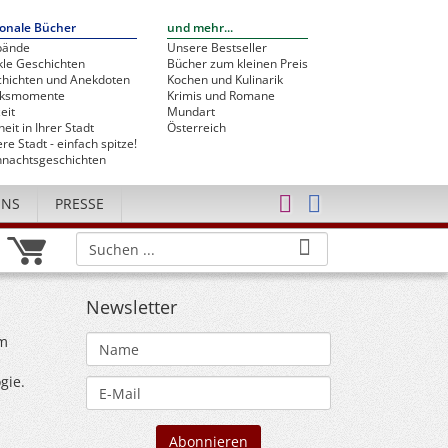
onale Bücher
und mehr...
bände
Unsere Bestseller
le Geschichten
Bücher zum kleinen Preis
hichten und Anekdoten
Kochen und Kulinarik
cksmomente
Krimis und Romane
eit
Mundart
heit in Ihrer Stadt
Österreich
re Stadt - einfach spitze!
nachtsgeschichten
UNS
PRESSE
Newsletter
im
gie.