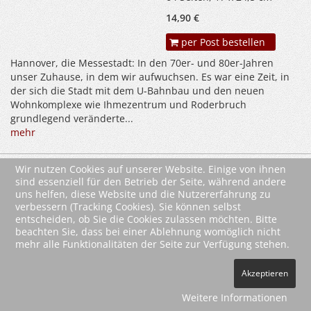
14,90 €
per Post bestellen
Hannover, die Messestadt: In den 70er- und 80er-Jahren
unser Zuhause, in dem wir aufwuchsen. Es war eine Zeit, in
der sich die Stadt mit dem U-Bahnbau und den neuen
Wohnkomplexe wie Ihmezentrum und Roderbruch
grundlegend veränderte...
mehr
Jürgen Schedler, Ulrich
Wir nutzen Cookies auf unserer Website. Einige von ihnen
Maier
sind essenziell für den Betrieb der Seite, während andere
Aufgewachsen in
uns helfen, diese Website und die Nutzererfahrung zu
Heilbronn in den 50er
verbessern (Tracking Cookies). Sie können selbst
und 60er Jahren
entscheiden, ob Sie die Cookies zulassen möchten. Bitte
Oktober 2018
beachten Sie, dass bei einer Ablehnung womöglich nicht
mehr alle Funktionalitäten der Seite zur Verfügung stehen.
64 Seiten, 17 x 24,5 cm
13,90 €
Akzeptieren
per Post bestellen
Weitere Informationen
Der Bombenangriff des 4. Dezember 1944 hat das alte