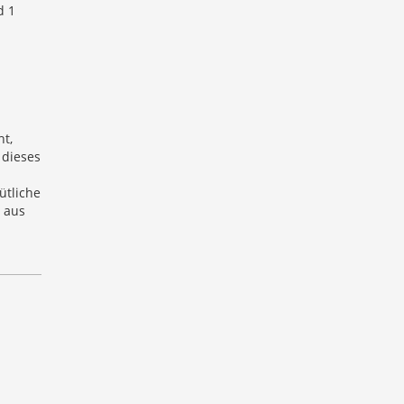
d 1
t,
 dieses
ütliche
 aus