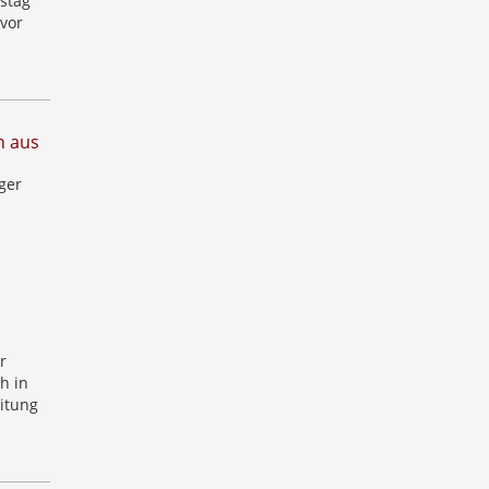
stag
 vor
n aus
rger
r
h in
eitung