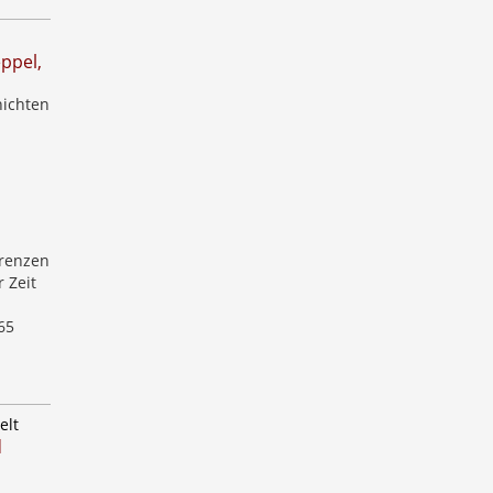
ppel,
hichten
Grenzen
 Zeit
65
elt
d