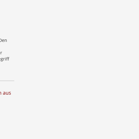
 Den
r
griff
n aus