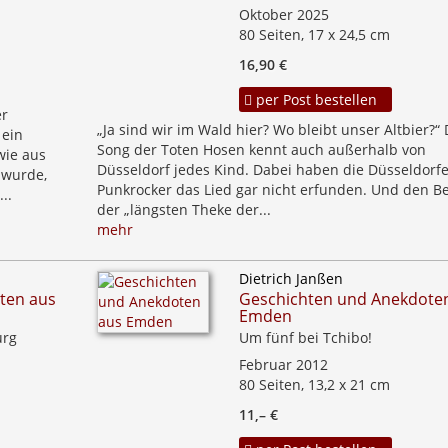
Oktober 2025
80 Seiten, 17 x 24,5 cm
16,90 €
per Post bestellen
er
„Ja sind wir im Wald hier? Wo bleibt unser Altbier?“
 ein
Song der Toten Hosen kennt auch außerhalb von
wie aus
Düsseldorf jedes Kind. Dabei haben die Düsseldorfe
 wurde,
Punkrocker das Lied gar nicht erfunden. Und den Be
..
der „längsten Theke der...
mehr
Dietrich Janßen
ten aus
Geschichten und Anekdote
Emden
urg
Um fünf bei Tchibo!
Februar 2012
80 Seiten, 13,2 x 21 cm
11,– €