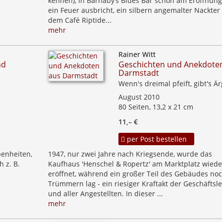
kennen), in Barnaby‘s Blues Bar schon am Eröffnung
ein Feuer ausbricht, ein silbern angemalter Nackter
dem Café Riptide...
mehr
Rainer Witt
nd
Geschichten und Anekdote
Darmstadt
Wenn's dreimal pfeift, gibt's Ä
August 2010
80 Seiten, 13,2 x 21 cm
11,– €
per Post bestellen
benheiten,
1947, nur zwei Jahre nach Kriegsende, wurde das
h z. B.
Kaufhaus 'Henschel & Ropertz' am Marktplatz wiede
eröffnet, während ein großer Teil des Gebäudes noc
Trümmern lag - ein riesiger Kraftakt der Geschäftsl
und aller Angestellten. In dieser ...
mehr