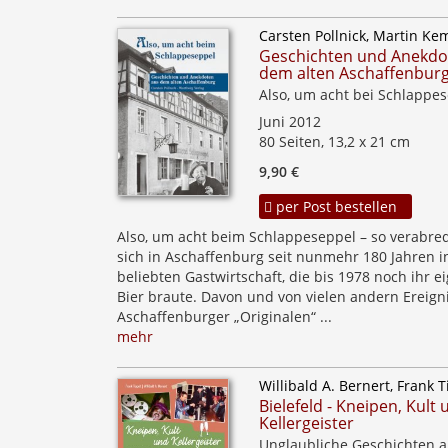
Carsten Pollnick, Martin Ke
Geschichten und Anekdo
dem alten Aschaffenbur
Also, um acht bei Schlappe
Juni 2012
80 Seiten, 13,2 x 21 cm
9,90 €
per Post bestellen
Also, um acht beim Schlappeseppel – so verabre
sich in Aschaffenburg seit nunmehr 180 Jahren i
beliebten Gastwirtschaft, die bis 1978 noch ihr e
Bier braute. Davon und von vielen andern Ereig
Aschaffenburger „Originalen“ ...
mehr
Willibald A. Bernert, Frank T
Bielefeld - Kneipen, Kult
Kellergeister
Unglaubliche Geschichten 