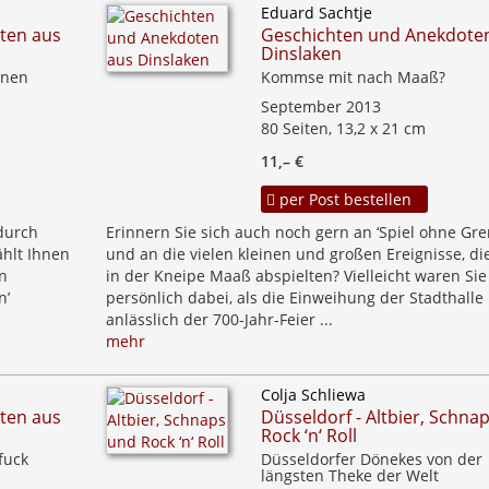
Eduard Sachtje
ten aus
Geschichten und Anekdote
Dinslaken
nnen
Kommse mit nach Maaß?
September 2013
80 Seiten, 13,2 x 21 cm
11,– €
per Post bestellen
 durch
Erinnern Sie sich auch noch gern an ‘Spiel ohne Gre
ählt Ihnen
und an die vielen kleinen und großen Ereignisse, die
n
in der Kneipe Maaß abspielten? Vielleicht waren Sie
n’
persönlich dabei, als die Einweihung der Stadthalle
anlässlich der 700-Jahr-Feier ...
mehr
Colja Schliewa
ten aus
Düsseldorf - Altbier, Schna
Rock ‘n‘ Roll
fuck
Düsseldorfer Dönekes von der
längsten Theke der Welt