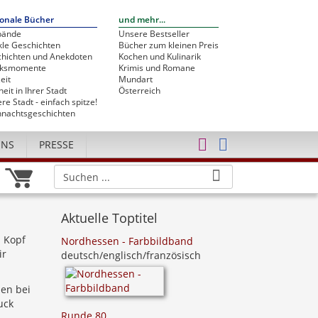
onale Bücher
und mehr...
bände
Unsere Bestseller
le Geschichten
Bücher zum kleinen Preis
hichten und Anekdoten
Kochen und Kulinarik
cksmomente
Krimis und Romane
eit
Mundart
heit in Ihrer Stadt
Österreich
re Stadt - einfach spitze!
nachtsgeschichten
UNS
PRESSE
Aktuelle Toptitel
m Kopf
Nordhessen - Farbbildband
ir
deutsch/englisch/französisch
en bei
uck
Runde 80