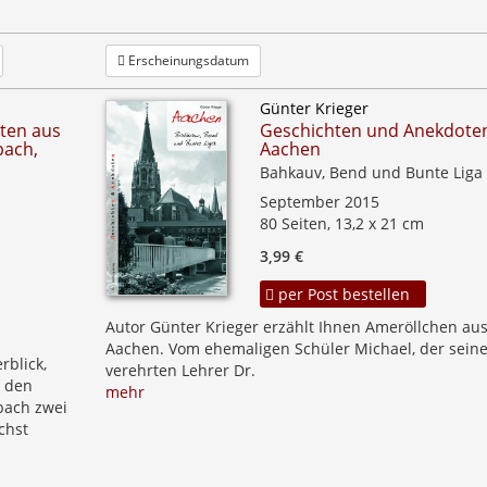
Erscheinungsdatum
Günter Krieger
ten aus
Geschichten und Anekdote
bach,
Aachen
Bahkauv, Bend und Bunte Liga
September 2015
80 Seiten, 13,2 x 21 cm
3,99 €
per Post bestellen
Autor Günter Krieger erzählt Ihnen Ameröllchen au
Aachen. Vom ehemaligen Schüler Michael, der sein
rblick,
verehrten Lehrer Dr.
, den
mehr
bach zwei
chst