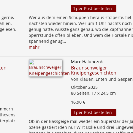
per Post bestellen
 gerne,
Wer aus dem einen Schuppen heraus stolperte, fiel 
ählen.
nächsten wieder hinein. Wer um 1 Uhr nachts noch 
gelesen.
genug hatte, wusste ganz genau, wo die Zapfhähne 
Sperrstunde offen blieben. Und wem die Hörsäle ni
spannend genug...
mehr
Marc Halupczok
ten
Braunschweiger
Kneipengeschichten
Von Klauen, Enten und Gespen
Oktober 2025
80 Seiten, 17 x 24,5 cm
16,90 €
ummern
per Post bestellen
ethovens
erplatz
Ob in der Bassgeige mal wieder ein Superstar der Ja
Szene gastiert (den nur Wirt Bolle und drei Eingewe