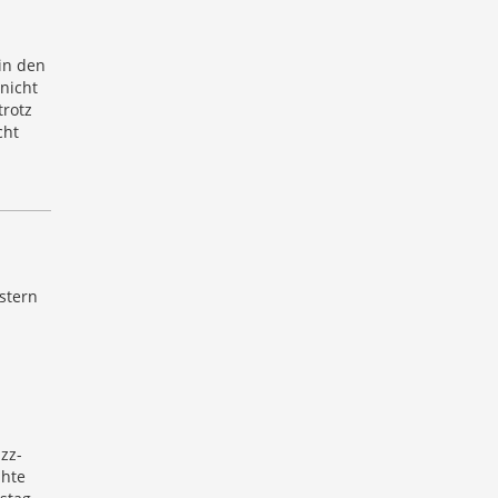
in den
nicht
trotz
cht
stern
zz-
ihte