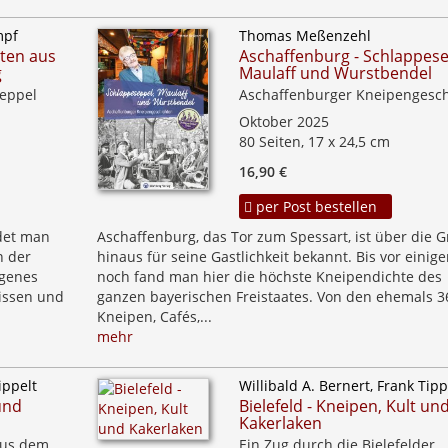
mpf
Thomas Meßenzehl
ten aus
Aschaffenburg - Schlappese
g
Maulaff und Wurstbendel
seppel
Aschaffenburger Kneipengesc
Oktober 2025
80 Seiten, 17 x 24,5 cm
16,90 €
per Post bestellen
det man
Aschaffenburg, das Tor zum Spessart, ist über die 
n der
hinaus für seine Gastlichkeit bekannt. Bis vor einiger
igenes
noch fand man hier die höchste Kneipendichte des
nissen und
ganzen bayerischen Freistaates. Von den ehemals 3
Kneipen, Cafés,...
mehr
ippelt
Willibald A. Bernert, Frank Tipp
 und
Bielefeld - Kneipen, Kult un
Kakerlaken
aus dem
Ein Zug durch die Bielefelder