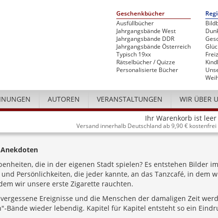
Geschenkbücher
Regi
Ausfüllbücher
Bild
Jahrgangsbände West
Dunk
Jahrgangsbände DDR
Gesc
Jahrgangsbände Österreich
Glü
Typisch 19xx
Freiz
Rätselbücher / Quizze
Kind
Personalisierte Bücher
Unse
Weih
INUNGEN
AUTOREN
VERANSTALTUNGEN
WIR ÜBER 
Ihr Warenkorb ist leer
Versand innerhalb Deutschland ab 9,90 € kostenfrei
d Anekdoten
benheiten, die in der eigenen Stadt spielen? Es entstehen Bilder i
 und Persönlichkeiten, die jeder kannte, an das Tanzcafé, in dem w
dem wir unsere erste Zigarette rauchten.
 vergessene Ereignisse und die Menschen der damaligen Zeit werd
-Bände wieder lebendig. Kapitel für Kapitel entsteht so ein Eindr