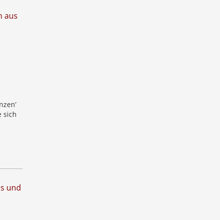
n aus
nzen’
 sich
ps und