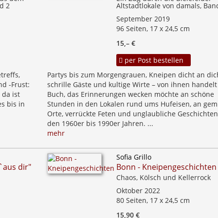
d 2
Altstadtlokale von damals, Ban
September 2019
96 Seiten, 17 x 24,5 cm
15,– €
per Post bestellen
reffs,
Partys bis zum Morgengrauen, Kneipen dicht an dich
d -Frust:
schrille Gäste und kultige Wirte – von ihnen handelt
 da ist
Buch, das Erinnerungen wecken möchte an schöne
s bis in
Stunden in den Lokalen rund ums Hufeisen, an gem
Orte, verrückte Feten und unglaubliche Geschichten
den 1960er bis 1990er Jahren. ...
mehr
Sofia Grillo
`aus dir"
Bonn - Kneipengeschichten
Chaos, Kölsch und Kellerrock
Oktober 2022
80 Seiten, 17 x 24,5 cm
15,90 €