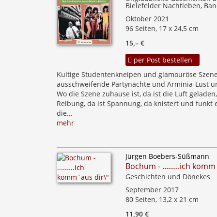
Bielefelder Nachtleben, Ban
Oktober 2021
96 Seiten, 17 x 24,5 cm
15,– €
per Post bestellen
Kultige Studentenkneipen und glamouröse Szenet
ausschweifende Partynächte und Arminia-Lust un
Wo die Szene zuhause ist, da ist die Luft geladen,
Reibung, da ist Spannung, da knistert und funkt e
die...
mehr
Jürgen Boebers-Süßmann
Bochum - .........ich komm
Geschichten und Dönekes
September 2017
80 Seiten, 13,2 x 21 cm
11,90 €