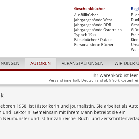
Geschenkbücher
Regi
Ausfüllbücher
Bild
Jahrgangsbände West
Dunk
Jahrgangsbände DDR
Gesc
Jahrgangsbände Österreich
Glü
Typisch 19xx
Freiz
Rätselbücher / Quizze
Kind
Personalisierte Bücher
Unse
Weih
INUNGEN
AUTOREN
VERANSTALTUNGEN
WIR ÜBER 
Ihr Warenkorb ist leer
Versand innerhalb Deutschland ab 9,90 € kostenfrei
ck
boren 1958, ist Historikerin und Journalistin. Sie arbeitet als Auto
in und Lektorin. Gemeinsam mit ihrem Mann betreibt sie ein
n Neumünster und ist für zahlreiche Buch- und Zeitschriftenverla