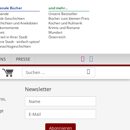
onale Bücher
und mehr...
bände
Unsere Bestseller
le Geschichten
Bücher zum kleinen Preis
hichten und Anekdoten
Kochen und Kulinarik
cksmomente
Krimis und Romane
eit
Mundart
heit in Ihrer Stadt
Österreich
re Stadt - einfach spitze!
nachtsgeschichten
UNS
PRESSE
Newsletter
rin,
ge