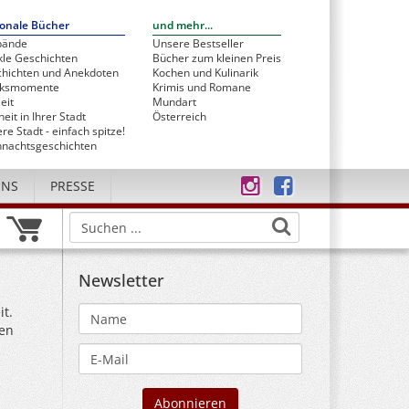
onale Bücher
und mehr...
bände
Unsere Bestseller
le Geschichten
Bücher zum kleinen Preis
hichten und Anekdoten
Kochen und Kulinarik
cksmomente
Krimis und Romane
eit
Mundart
heit in Ihrer Stadt
Österreich
re Stadt - einfach spitze!
nachtsgeschichten
UNS
PRESSE
Newsletter
it.
gen