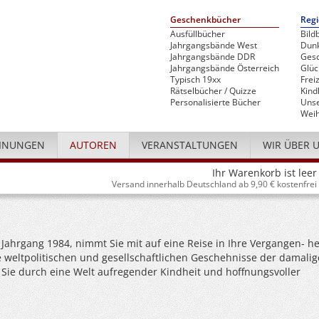
Geschenkbücher
Regi
Ausfüllbücher
Bild
Jahrgangsbände West
Dunk
Jahrgangsbände DDR
Gesc
Jahrgangsbände Österreich
Glü
Typisch 19xx
Freiz
Rätselbücher / Quizze
Kind
Personalisierte Bücher
Unse
Weih
INUNGEN
AUTOREN
VERANSTALTUNGEN
WIR ÜBER 
Ihr Warenkorb ist leer
Versand innerhalb Deutschland ab 9,90 € kostenfrei
st Jahrgang 1984, nimmt Sie mit auf eine Reise in Ihre Vergangen- he
ie weltpolitischen und gesellschaftlichen Geschehnisse der damali
ie Sie durch eine Welt aufregender Kindheit und hoffnungsvoller