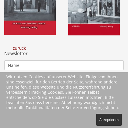
zurück
Newsletter
Wir nutzen Cookies auf unserer Website. Einige von ihnen
sind essenziell für den Betrieb der Seite, während andere
uns helfen, diese Website und die Nutzererfahrung zu
verbessern (Tracking Cookies). Sie können selbst
entscheiden, ob Sie die Cookies zulassen möchten. Bitte
beachten Sie, dass bei einer Ablehnung womöglich nicht
mehr alle Funktionalitäten der Seite zur Verfügung stehen.
2026 Wartberg-Verlag GmbH
Akzeptieren
AGB
Impressum
Datenschutz
Kontakt
Vertrag widerrufen