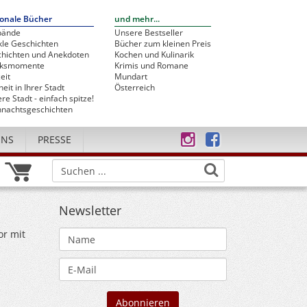
onale Bücher
und mehr...
bände
Unsere Bestseller
le Geschichten
Bücher zum kleinen Preis
hichten und Anekdoten
Kochen und Kulinarik
cksmomente
Krimis und Romane
eit
Mundart
heit in Ihrer Stadt
Österreich
re Stadt - einfach spitze!
nachtsgeschichten
UNS
PRESSE
Newsletter
or mit