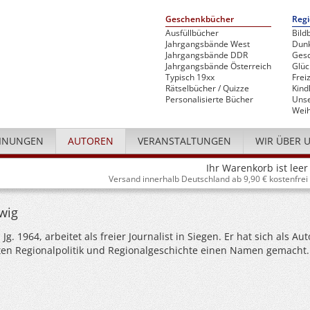
Geschenkbücher
Regi
Ausfüllbücher
Bild
Jahrgangsbände West
Dunk
Jahrgangsbände DDR
Gesc
Jahrgangsbände Österreich
Glü
Typisch 19xx
Freiz
Rätselbücher / Quizze
Kind
Personalisierte Bücher
Unse
Weih
INUNGEN
AUTOREN
VERANSTALTUNGEN
WIR ÜBER 
Ihr Warenkorb ist leer
Versand innerhalb Deutschland ab 9,90 € kostenfrei
wig
g. 1964, arbeitet als freier Journalist in Siegen. Er hat sich als Aut
n Regionalpolitik und Regionalgeschichte einen Namen gemacht.