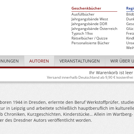
Geschenkbücher
Regi
Ausfüllbücher
Bild
Jahrgangsbände West
Dunk
Jahrgangsbände DDR
Gesc
Jahrgangsbände Österreich
Glü
Typisch 19xx
Freiz
Rätselbücher / Quizze
Kind
Personalisierte Bücher
Unse
Weih
INUNGEN
AUTOREN
VERANSTALTUNGEN
WIR ÜBER 
Ihr Warenkorb ist leer
Versand innerhalb Deutschland ab 9,90 € kostenfrei
boren 1944 in Dresden, erlernte den Beruf Werkstoffprüfer, studie
atur in Leipzig und arbeitete schließlich hauptberuflich im kulturell
ieb Chroniken, Kurzgeschichten, Kinderstücke… Allein im Wartberg-
er des Dresdner Autors veröffentlicht worden.