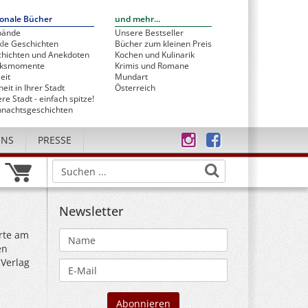
onale Bücher
und mehr...
bände
Unsere Bestseller
le Geschichten
Bücher zum kleinen Preis
hichten und Anekdoten
Kochen und Kulinarik
cksmomente
Krimis und Romane
eit
Mundart
heit in Ihrer Stadt
Österreich
re Stadt - einfach spitze!
nachtsgeschichten
UNS
PRESSE
Newsletter
rte am
en
 Verlag