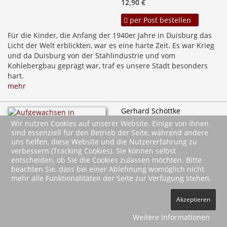
12,90 €
per Post bestellen
Für die Kinder, die Anfang der 1940er Jahre in Duisburg das
Licht der Welt erblickten, war es eine harte Zeit. Es war Krieg
und da Duisburg von der Stahlindustrie und vom
Kohlebergbau geprägt war, traf es unsere Stadt besonders
hart.
mehr
Gerhard Schöttke
Aufgewachsen in
Wir nutzen Cookies auf unserer Website. Einige von ihnen
Hamburg in den 40er
sind essenziell für den Betrieb der Seite, während andere
und 50er Jahren
uns helfen, diese Website und die Nutzererfahrung zu
Oktober 2013
verbessern (Tracking Cookies). Sie können selbst
entscheiden, ob Sie die Cookies zulassen möchten. Bitte
64 Seiten, 17 x 24,5 cm
beachten Sie, dass bei einer Ablehnung womöglich nicht
12,90 €
mehr alle Funktionalitäten der Seite zur Verfügung stehen.
per Post bestellen
Akzeptieren
Wir hatten keinen leichten Start ins Leben. Die
Weitere Informationen
entbehrungsreichen Kriegs- und Nachkriegsjahre prägten