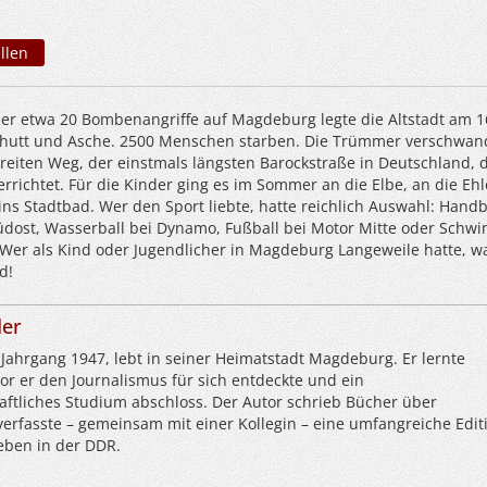
llen
er etwa 20 Bombenangriffe auf Magdeburg legte die Altstadt am 1
chutt und Asche. 2500 Menschen starben. Die Trümmer verschwan
eiten Weg, der einstmals längsten Barockstraße in Deutschland, 
rrichtet. Für die Kinder ging es im Sommer an die Elbe, an die Ehl
ins Stadtbad. Wer den Sport liebte, hatte reichlich Auswahl: Handb
Südost, Wasserball bei Dynamo, Fußball bei Motor Mitte oder Sch
Wer als Kind oder Jugendlicher in Magdeburg Langeweile hatte, w
d!
der
Jahrgang 1947, lebt in seiner Heimatstadt Magdeburg. Er lernte
vor er den Journalismus für sich entdeckte und ein
aftliches Studium abschloss. Der Autor schrieb Bücher über
rfasste – gemeinsam mit einer Kollegin – eine umfangreiche Edit
leben in der DDR.