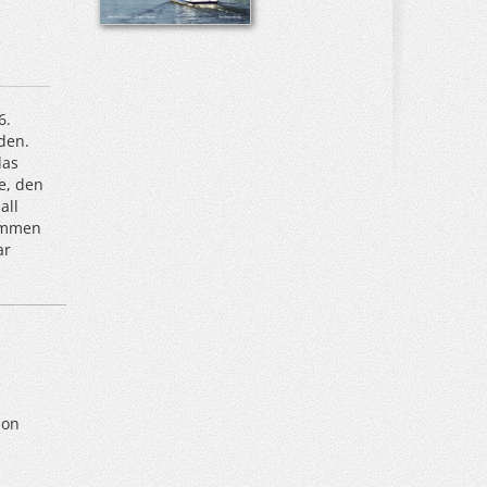
6.
den.
das
e, den
all
wimmen
ar
ion