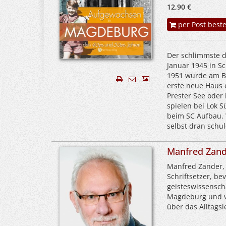
12,90 €
per Post beste
Der schlimmste d
Januar 1945 in S
1951 wurde am Br
erste neue Haus e
Prester See oder 
spielen bei Lok 
beim SC Aufbau. 
selbst dran schul
Manfred Zan
Manfred Zander, 
Schriftsetzer, be
geisteswissensch
Magdeburg und ve
über das Alltags