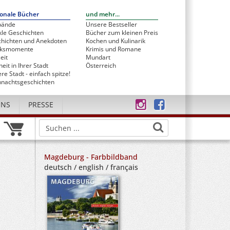
onale Bücher
und mehr...
bände
Unsere Bestseller
le Geschichten
Bücher zum kleinen Preis
hichten und Anekdoten
Kochen und Kulinarik
cksmomente
Krimis und Romane
eit
Mundart
heit in Ihrer Stadt
Österreich
re Stadt - einfach spitze!
nachtsgeschichten
UNS
PRESSE
Magdeburg - Farbbildband
deutsch / english / français