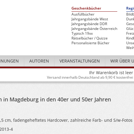
Geschenkbücher
Regi
Ausfüllbücher
Bild
Jahrgangsbände West
Dunk
Jahrgangsbände DDR
Gesc
Jahrgangsbände Österreich
Glü
Typisch 19xx
Freiz
Rätselbücher / Quizze
Kind
Personalisierte Bücher
Unse
Weih
INUNGEN
AUTOREN
VERANSTALTUNGEN
WIR ÜBER 
Ihr Warenkorb ist leer
Versand innerhalb Deutschland ab 9,90 € kostenfrei
 in Magdeburg in den 40er und 50er Jahren
4,5 cm, fadengeheftetes Hardcover, zahlreiche Farb- und S/w-Fotos
2013-4