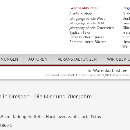
Geschenkbücher
Regi
Ausfüllbücher
Bild
Jahrgangsbände West
Dunk
Jahrgangsbände DDR
Gesc
Jahrgangsbände Österreich
Glü
Typisch 19xx
Freiz
Rätselbücher / Quizze
Kind
Personalisierte Bücher
Unse
Weih
INUNGEN
AUTOREN
VERANSTALTUNGEN
WIR ÜBER 
Ihr Warenkorb ist leer
Versand innerhalb Deutschland ab 9,90 € kostenfrei
in Dresden - Die 60er und 70er Jahre
4,5 cm, fadengeheftetes Hardcover, zahlr. farb. Fotos
1860-5