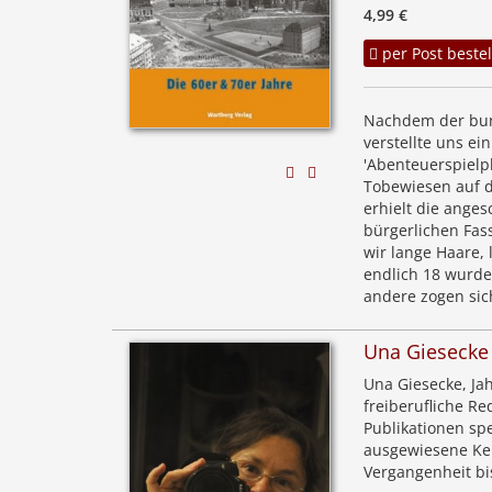
4,99 €
per Post bestel
Nachdem der bun
verstellte uns e
'Abenteuerspielpl
Tobewiesen auf d
erhielt die ange
bürgerlichen Fas
wir lange Haare,
endlich 18 wurde
andere zogen sic
Una Giesecke
Una Giesecke, Ja
freiberufliche Re
Publikationen spe
ausgewiesene Ken
Vergangenheit bi