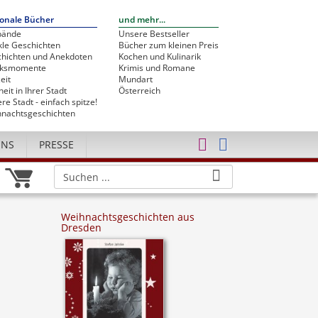
onale Bücher
und mehr...
bände
Unsere Bestseller
le Geschichten
Bücher zum kleinen Preis
hichten und Anekdoten
Kochen und Kulinarik
cksmomente
Krimis und Romane
eit
Mundart
heit in Ihrer Stadt
Österreich
re Stadt - einfach spitze!
nachtsgeschichten
UNS
PRESSE
Weihnachtsgeschichten aus
Dresden