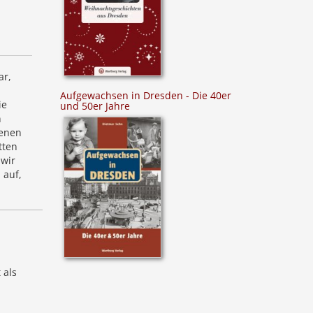
ar,
Aufgewachsen in Dresden - Die 40er
ie
und 50er Jahre
n
genen
tten
 wir
 auf,
 als