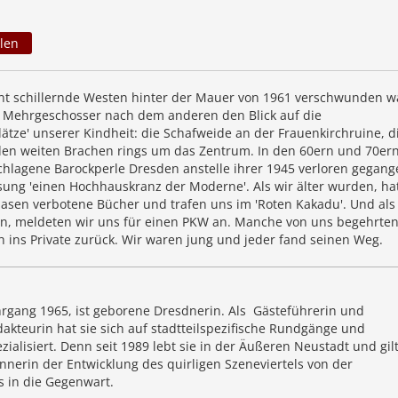
len
t schillernde Westen hinter der Mauer von 1961 verschwunden w
in Mehrgeschosser nach dem anderen den Blick auf die
ätze' unserer Kindheit: die Schafweide an der Frauenkirchruine, d
en weiten Brachen rings um das Zentrum. In den 60ern und 70er
schlagene Barockperle Dresden anstelle ihrer 1945 verloren gegan
sung 'einen Hochhauskranz der Moderne'. Als wir älter wurden, ha
 lasen verbotene Bücher und trafen uns im 'Roten Kakadu'. Und als
n, meldeten wir uns für einen PKW an. Manche von uns begehrten
h ins Private zurück. Wir waren jung und jeder fand seinen Weg.
hrgang 1965, ist geborene Dresdnerin. Als Gästeführerin und
dakteurin hat sie sich auf stadtteilspezifische Rundgänge und
zialisiert. Denn seit 1989 lebt sie in der Äußeren Neustadt und gilt
nerin der Entwicklung des quirligen Szeneviertels von der
s in die Gegenwart.