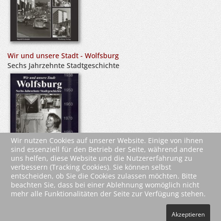
Wir und unsere Stadt - Wolfsburg
Sechs Jahrzehnte Stadtgeschichte
Wir nutzen Cookies auf unserer Website. Einige von ihnen
sind essenziell für den Betrieb der Seite, während andere
uns helfen, diese Website und die Nutzererfahrung zu
verbessern (Tracking Cookies). Sie können selbst
entscheiden, ob Sie die Cookies zulassen möchten. Bitte
beachten Sie, dass bei einer Ablehnung womöglich nicht
mehr alle Funktionalitäten der Seite zur Verfügung stehen.
2026 Wartberg-Verlag GmbH
Akzeptieren