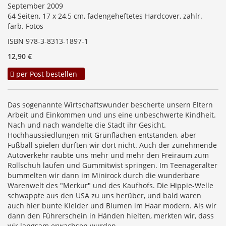
September 2009
64 Seiten, 17 x 24,5 cm, fadengeheftetes Hardcover, zahlr.
farb. Fotos
ISBN 978-3-8313-1897-1
12,90 €
per Post bestellen
Das sogenannte Wirtschaftswunder bescherte unsern Eltern
Arbeit und Einkommen und uns eine unbeschwerte Kindheit.
Nach und nach wandelte die Stadt ihr Gesicht.
Hochhaussiedlungen mit Grünflächen entstanden, aber
Fußball spielen durften wir dort nicht. Auch der zunehmende
Autoverkehr raubte uns mehr und mehr den Freiraum zum
Rollschuh laufen und Gummitwist springen. Im Teenageralter
bummelten wir dann im Minirock durch die wunderbare
Warenwelt des "Merkur" und des Kaufhofs. Die Hippie-Welle
schwappte aus den USA zu uns herüber, und bald waren
auch hier bunte Kleider und Blumen im Haar modern. Als wir
dann den Führerschein in Händen hielten, merkten wir, dass
wir langsam erwachsen wurden.