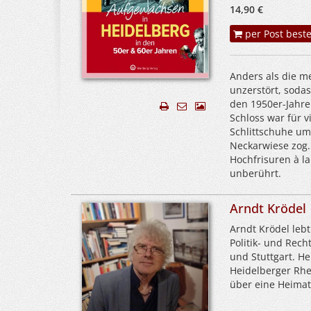
14,90 €
per Post beste
Anders als die m
unzerstört, soda
den 1950er-Jahre
Schloss war für v
Schlittschuhe um
Neckarwiese zog.
Hochfrisuren à l
unberührt.
Arndt Krödel
Arndt Krödel
lebt
Politik- und Rech
und Stuttgart. Heu
Heidelberger Rhei
über eine Heimats