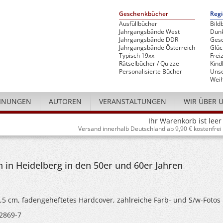
Geschenkbücher
Regi
Ausfüllbücher
Bild
Jahrgangsbände West
Dunk
Jahrgangsbände DDR
Gesc
Jahrgangsbände Österreich
Glü
Typisch 19xx
Freiz
Rätselbücher / Quizze
Kind
Personalisierte Bücher
Unse
Weih
INUNGEN
AUTOREN
VERANSTALTUNGEN
WIR ÜBER 
Ihr Warenkorb ist leer
Versand innerhalb Deutschland ab 9,90 € kostenfrei
in Heidelberg in den 50er und 60er Jahren
4,5 cm, fadengeheftetes Hardcover, zahlreiche Farb- und S/w-Fotos
2869-7