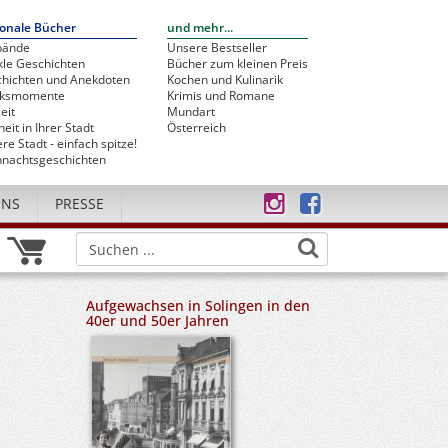
onale Bücher
und mehr...
bände
Unsere Bestseller
le Geschichten
Bücher zum kleinen Preis
hichten und Anekdoten
Kochen und Kulinarik
cksmomente
Krimis und Romane
eit
Mundart
heit in Ihrer Stadt
Österreich
re Stadt - einfach spitze!
nachtsgeschichten
UNS
PRESSE
Aufgewachsen in Solingen in den
40er und 50er Jahren