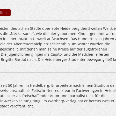
llen
eisten deutschen Städte überlebte Heidelberg den Zweiten Weltkrie
ss die „Neckarsume“, wie die hier geborenen Kinder genannt werde
n in einer intakten Umwelt aufwuchsen. Das Hunderte von Jahren 
iele der Abenteuerspielplatz schlechthin. Im Winter wurden die
geschnallt, mit denen man seine Kreise auf der zugefrorenen
 Die Jugendlichen gingen ins Capitol und die Mädchen eiferten
a Brigitte Bardot nach. Die Heidelberger Studentenbewegung ließ k
 seit 50 Jahren in Heidelberg. Er arbeitete nach einem Studium der
tswissenschaft als Zeitschriftenredakteur in Fachverlagen in Heide
te ist er als freischaffender Autor und Journalist u. a. für die
n-Neckar-Zeitung tätig. Im Wartberg-Verlag hat er bereits zwei B
tadt veröffentlicht.