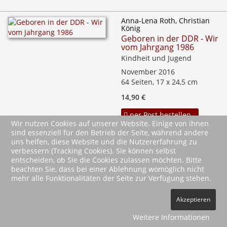
Anna-Lena Roth, Christian
König
Geboren in der DDR - Wir
vom Jahrgang 1986
Kindheit und Jugend
November 2016
64 Seiten, 17 x 24,5 cm
14,90 €
per Post bestellen
Wir nutzen Cookies auf unserer Website. Einige von ihnen
Aufgeregt und erwartungsvoll, so blickten wir damals in die
sind essenziell für den Betrieb der Seite, während andere
Zukunft! Erinnern Sie sich mit uns an die ersten 18
uns helfen, diese Website und die Nutzererfahrung zu
Lebensjahre – an Ihre Kindheit und Jugend! Jahrgang 1986 -
verbessern (Tracking Cookies). Sie können selbst
entscheiden, ob Sie die Cookies zulassen möchten. Bitte
geboren in der DDR, aufgewachsen im vereinten
beachten Sie, dass bei einer Ablehnung womöglich nicht
Deutschland. Unser Lieblingsspielzeug ...
mehr alle Funktionalitäten der Seite zur Verfügung stehen.
mehr
Akzeptieren
Matthias Wagner
Aufgewachsen in der
Weitere Informationen
DDR - Wir vom Jahrgang