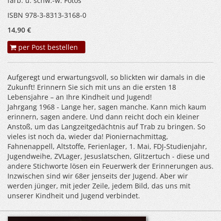
farb. u. schw.-w. Fotos
ISBN 978-3-8313-3168-0
14,90 €
per Post bestellen
Aufgeregt und erwartungsvoll, so blickten wir damals in die
Zukunft! Erinnern Sie sich mit uns an die ersten 18
Lebensjahre – an Ihre Kindheit und Jugend!
Jahrgang 1968 - Lange her, sagen manche. Kann mich kaum
erinnern, sagen andere. Und dann reicht doch ein kleiner
Anstoß, um das Langzeitgedächtnis auf Trab zu bringen. So
vieles ist noch da, wieder da! Pioniernachmittag,
Fahnenappell, Altstoffe, Ferienlager, 1. Mai, FDJ-Studienjahr,
Jugendweihe, ZVLager, Jesuslatschen, Glitzertuch - diese und
andere Stichworte lösen ein Feuerwerk der Erinnerungen aus.
Inzwischen sind wir 68er jenseits der Jugend. Aber wir
werden jünger, mit jeder Zeile, jedem Bild, das uns mit
unserer Kindheit und Jugend verbindet.