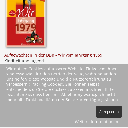
Aufgewachsen in der DDR - Wir vom Jahrgang 1959
Kindheit und Jugend
Wir nutzen Cookies auf unserer Website. Einige von ihnen
sind essenziell für den Betrieb der Seite, während andere
uns helfen, diese Website und die Nutzererfahrung zu
verbessern (Tracking Cookies). Sie können selbst
entscheiden, ob Sie die Cookies zulassen möchten. Bitte
beachten Sie, dass bei einer Ablehnung womöglich nicht
mehr alle Funktionalitäten der Seite zur Verfügung stehen.
2026 Wartberg-Verlag GmbH
Akzeptieren
AGB
Impressum
Datenschutz
Kontakt
Vertrag widerrufen
Weitere Informationen