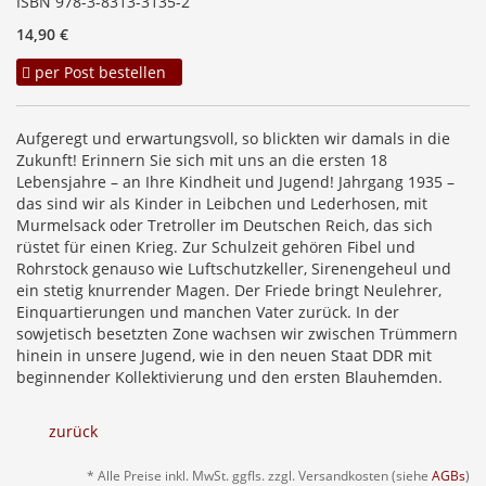
ISBN 978-3-8313-3135-2
14,90 €
per Post bestellen
Aufgeregt und erwartungsvoll, so blickten wir damals in die
Zukunft! Erinnern Sie sich mit uns an die ersten 18
Lebensjahre – an Ihre Kindheit und Jugend! Jahrgang 1935 –
das sind wir als Kinder in Leibchen und Lederhosen, mit
Murmelsack oder Tretroller im Deutschen Reich, das sich
rüstet für einen Krieg. Zur Schulzeit gehören Fibel und
Rohrstock genauso wie Luftschutzkeller, Sirenengeheul und
ein stetig knurrender Magen. Der Friede bringt Neulehrer,
Einquartierungen und manchen Vater zurück. In der
sowjetisch besetzten Zone wachsen wir zwischen Trümmern
hinein in unsere Jugend, wie in den neuen Staat DDR mit
beginnender Kollektivierung und den ersten Blauhemden.
zurück
* Alle Preise inkl. MwSt. ggfls. zzgl. Versandkosten (siehe
AGBs
)