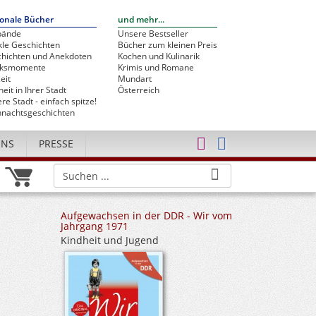
onale Bücher
und mehr...
bände
Unsere Bestseller
le Geschichten
Bücher zum kleinen Preis
hichten und Anekdoten
Kochen und Kulinarik
cksmomente
Krimis und Romane
eit
Mundart
heit in Ihrer Stadt
Österreich
re Stadt - einfach spitze!
nachtsgeschichten
UNS
PRESSE
Aufgewachsen in der DDR - Wir vom
Jahrgang 1971
Kindheit und Jugend