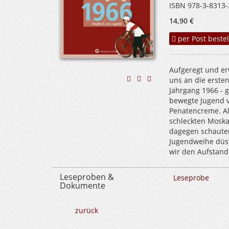
ISBN 978-3-8313-
14,90 €
per Post bestel
Aufgeregt und erw
uns an die erste
Jahrgang 1966 - 
bewegte Jugend v
Penatencreme. Al
schleckten Moskau
dagegen schauten
Jugendweihe düst
wir den Aufstand
Leseproben &
Leseprobe
Dokumente
zurück