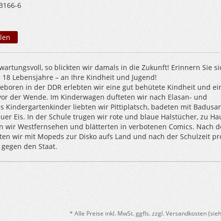
3166-6
len
artungsvoll, so blickten wir damals in die Zukunft! Erinnern Sie si
n 18 Lebensjahre – an Ihre Kindheit und Jugend!
geboren in der DDR erlebten wir eine gut behütete Kindheit und ei
or der Wende. Im Kinderwagen dufteten wir nach Elasan- und
s Kindergartenkinder liebten wir Pittiplatsch, badeten mit Badusa
er Eis. In der Schule trugen wir rote und blaue Halstücher, zu Ha
 wir Westfernsehen und blätterten in verbotenen Comics. Nach d
en wir mit Mopeds zur Disko aufs Land und nach der Schulzeit pr
 gegen den Staat.
* Alle Preise inkl. MwSt. ggfls. zzgl. Versandkosten (si