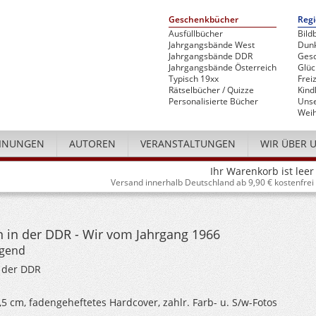
Geschenkbücher
Regi
Ausfüllbücher
Bild
Jahrgangsbände West
Dunk
Jahrgangsbände DDR
Gesc
Jahrgangsbände Österreich
Glü
Typisch 19xx
Freiz
Rätselbücher / Quizze
Kind
Personalisierte Bücher
Unse
Weih
INUNGEN
AUTOREN
VERANSTALTUNGEN
WIR ÜBER 
Ihr Warenkorb ist leer
Versand innerhalb Deutschland ab 9,90 € kostenfrei
 in der DDR - Wir vom Jahrgang 1966
ugend
 der DDR
4,5 cm, fadengeheftetes Hardcover, zahlr. Farb- u. S/w-Fotos