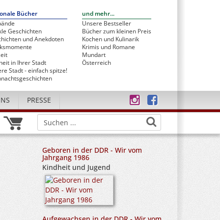
onale Bücher
und mehr...
bände
Unsere Bestseller
le Geschichten
Bücher zum kleinen Preis
hichten und Anekdoten
Kochen und Kulinarik
cksmomente
Krimis und Romane
eit
Mundart
heit in Ihrer Stadt
Österreich
re Stadt - einfach spitze!
nachtsgeschichten
UNS
PRESSE
Geboren in der DDR - Wir vom
Jahrgang 1986
Kindheit und Jugend
Aufgewachsen in der DDR - Wir vom