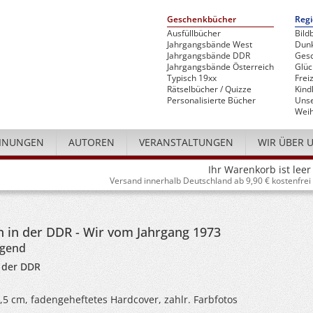
Geschenkbücher
Regi
Ausfüllbücher
Bild
Jahrgangsbände West
Dunk
Jahrgangsbände DDR
Gesc
Jahrgangsbände Österreich
Glü
Typisch 19xx
Freiz
Rätselbücher / Quizze
Kind
Personalisierte Bücher
Unse
Weih
INUNGEN
AUTOREN
VERANSTALTUNGEN
WIR ÜBER 
Ihr Warenkorb ist leer
Versand innerhalb Deutschland ab 9,90 € kostenfrei
 in der DDR - Wir vom Jahrgang 1973
ugend
 der DDR
4,5 cm, fadengeheftetes Hardcover, zahlr. Farbfotos