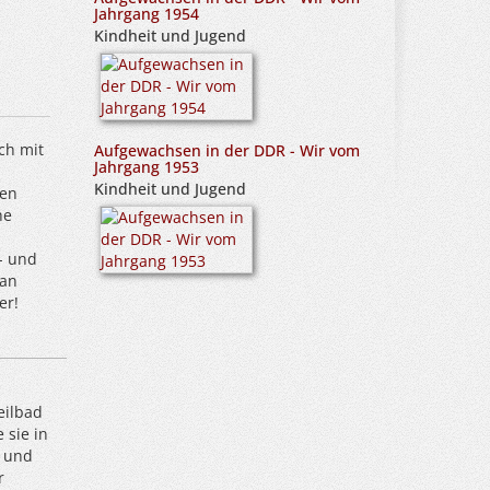
Jahrgang 1954
Kindheit und Jugend
ch mit
Aufgewachsen in der DDR - Wir vom
Jahrgang 1953
Kindheit und Jugend
ben
he
- und
Man
er!
eilbad
 sie in
k und
r