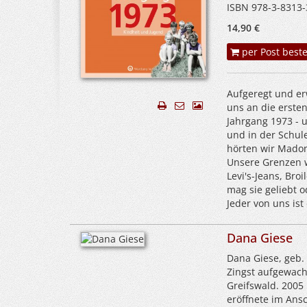
ISBN 978-3-8313-
14,90 €
per Post beste
Aufgeregt und erw
uns an die erste
Jahrgang 1973 - 
und in der Schule
hörten wir Mado
Unsere Grenzen 
Levi's-Jeans, Br
mag sie geliebt 
Jeder von uns ist 
Dana Giese
Dana Giese, geb.
Zingst aufgewach
Greifswald. 2005 
eröffnete im Ansc