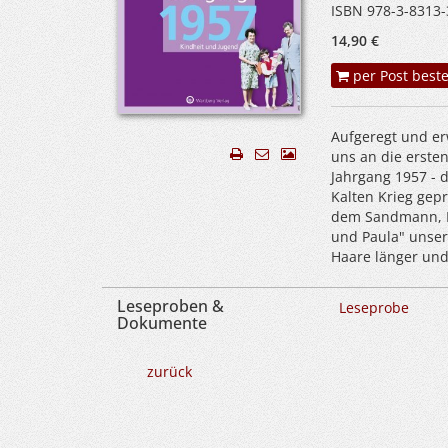
ISBN 978-3-8313-
14,90 €
per Post beste
Aufgeregt und erw
uns an die erste
Jahrgang 1957 -
Kalten Krieg ge
dem Sandmann, Mi
und Paula" unser
Haare länger und 
Leseproben &
Leseprobe
Dokumente
zurück