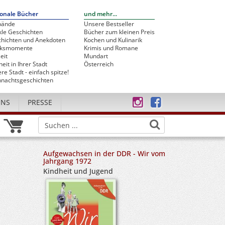
onale Bücher
und mehr...
bände
Unsere Bestseller
le Geschichten
Bücher zum kleinen Preis
hichten und Anekdoten
Kochen und Kulinarik
cksmomente
Krimis und Romane
eit
Mundart
heit in Ihrer Stadt
Österreich
re Stadt - einfach spitze!
nachtsgeschichten
UNS
PRESSE
Aufgewachsen in der DDR - Wir vom
Jahrgang 1972
Kindheit und Jugend