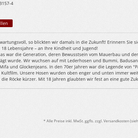
3157-4
llen
artungsvoll, so blickten wir damals in die Zukunft! Erinnern Sie si
n 18 Lebensjahre – an Ihre Kindheit und Jugend!
 das war die Generation, deren Bewusstsein vom Mauerbau und d
prägt wurde. Wir wuchsen auf mit Lederhosen und Bummi, Badusa
fa und Glockenjeans. In den 70er Jahren war die Legende von "P
 Kultfilm. Unsere Hosen wurden oben enger und unten immer weit
die Röcke kürzer. Mit 18 Jahren glaubten wir fest an eine gute Zuk
* Alle Preise inkl. MwSt. ggfls. zzgl. Versandkosten (si