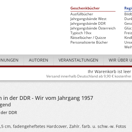
Geschenkbücher
Regi
Ausfüllbücher
Bild
Jahrgangsbände West
Dunk
Jahrgangsbände DDR
Gesc
Jahrgangsbände Österreich
Glü
Typisch 19xx
Freiz
Rätselbücher / Quizze
Kind
Personalisierte Bücher
Unse
Weih
INUNGEN
AUTOREN
VERANSTALTUNGEN
WIR ÜBER 
Ihr Warenkorb ist leer
Versand innerhalb Deutschland ab 9,90 € kostenfrei
 in der DDR - Wir vom Jahrgang 1957
ugend
 der DDR
4,5 cm, fadengeheftetes Hardcover, Zahlr. farb. u. schw.-w. Fotos