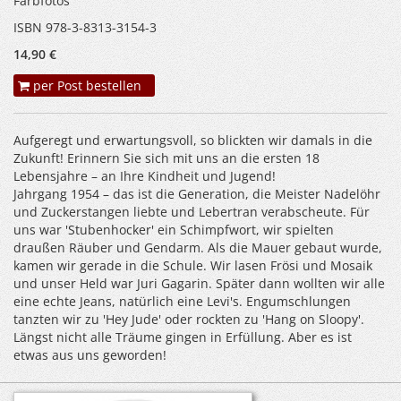
Farbfotos
ISBN 978-3-8313-3154-3
14,90 €
per Post bestellen
Aufgeregt und erwartungsvoll, so blickten wir damals in die
Zukunft! Erinnern Sie sich mit uns an die ersten 18
Lebensjahre – an Ihre Kindheit und Jugend!
Jahrgang 1954 – das ist die Generation, die Meister Nadelöhr
und Zuckerstangen liebte und Lebertran verabscheute. Für
uns war 'Stubenhocker' ein Schimpfwort, wir spielten
draußen Räuber und Gendarm. Als die Mauer gebaut wurde,
kamen wir gerade in die Schule. Wir lasen Frösi und Mosaik
und unser Held war Juri Gagarin. Später dann wollten wir alle
eine echte Jeans, natürlich eine Levi's. Engumschlungen
tanzten wir zu 'Hey Jude' oder rockten zu 'Hang on Sloopy'.
Längst nicht alle Träume gingen in Erfüllung. Aber es ist
etwas aus uns geworden!