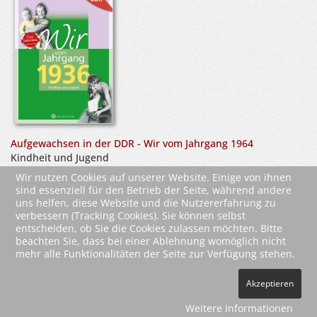
Aufgewachsen in der DDR - Wir vom Jahrgang 1964
Kindheit und Jugend
Wir nutzen Cookies auf unserer Website. Einige von ihnen
sind essenziell für den Betrieb der Seite, während andere
uns helfen, diese Website und die Nutzererfahrung zu
verbessern (Tracking Cookies). Sie können selbst
entscheiden, ob Sie die Cookies zulassen möchten. Bitte
beachten Sie, dass bei einer Ablehnung womöglich nicht
mehr alle Funktionalitäten der Seite zur Verfügung stehen.
2026 Wartberg-Verlag GmbH
Akzeptieren
AGB
Impressum
Datenschutz
Kontakt
Vertrag widerrufen
Weitere Informationen