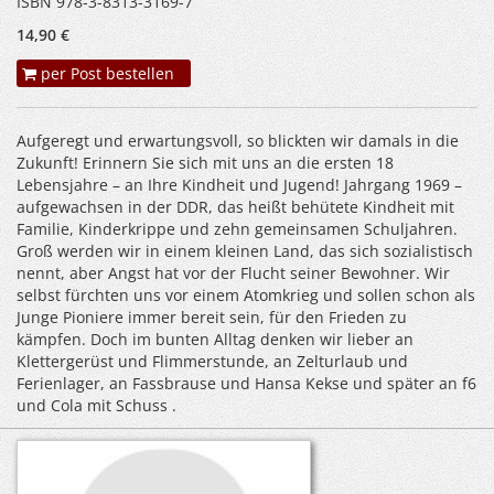
ISBN 978-3-8313-3169-7
14,90 €
per Post bestellen
Aufgeregt und erwartungsvoll, so blickten wir damals in die
Zukunft! Erinnern Sie sich mit uns an die ersten 18
Lebensjahre – an Ihre Kindheit und Jugend! Jahrgang 1969 –
aufgewachsen in der DDR, das heißt behütete Kindheit mit
Familie, Kinderkrippe und zehn gemeinsamen Schuljahren.
Groß werden wir in einem kleinen Land, das sich sozialistisch
nennt, aber Angst hat vor der Flucht seiner Bewohner. Wir
selbst fürchten uns vor einem Atomkrieg und sollen schon als
Junge Pioniere immer bereit sein, für den Frieden zu
kämpfen. Doch im bunten Alltag denken wir lieber an
Klettergerüst und Flimmerstunde, an Zelturlaub und
Ferienlager, an Fassbrause und Hansa Kekse und später an f6
und Cola mit Schuss .