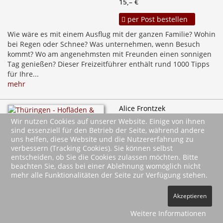
15,– €
per Post bestellen
Wie wäre es mit einem Ausflug mit der ganzen Familie? Wohin
bei Regen oder Schnee? Was unternehmen, wenn Besuch
kommt? Wo am angenehmsten mit Freunden einen sonnigen
Tag genießen? Dieser Freizeitführer enthält rund 1000 Tipps
für Ihre...
mehr
Alice Frontzek
Thüringen - Hofläden &
Wir nutzen Cookies auf unserer Website. Einige von ihnen
Manufakturen
sind essenziell für den Betrieb der Seite, während andere
Heimat erleben und
uns helfen, diese Website und die Nutzererfahrung zu
genießen!
verbessern (Tracking Cookies). Sie können selbst
entscheiden, ob Sie die Cookies zulassen möchten. Bitte
März 2026
beachten Sie, dass bei einer Ablehnung womöglich nicht
128 Abb., 14,8 x 21 cm
mehr alle Funktionalitäten der Seite zur Verfügung stehen.
16,90 €
Akzeptieren
per Post bestellen
Weitere Informationen
Kaufen Sie gerne direkt beim Erzeuger und legen Wert auf