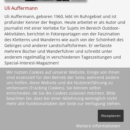
Uli Auffermann
Uli Auffermann, geboren 1960, lebt im Ruhrgebiet und ist
profunder Kenner der Region. Heute arbeitet er als Autor und
Journalist mit einer Vorliebe für Sujets im Bereich Outdoor-
Aktivitäten, berichtet in Fotoreportagen von der Faszination
des Kletterns und Wanderns wie auch von der Schönheit des
Gebirges und anderer Landschaftsformen. Er verfasste
mehrere Bücher und Wanderführer und schreibt unter
anderem regelmäßig in verschiedenen Tageszeitungen und
Special-Interest-Magazinen!
Wir nutzen Cookies auf unserer Website. Einige von ihnen
sind essenziell für den Betrieb der Seite, während andere
zurück
uns helfen, diese Website und die Nutzererfahrung zu
verbessern (Tracking Cookies). Sie können selbst
* Alle Preise inkl. MwSt. ggfls. zzgl. Versandkosten (siehe
AGBs
)
entscheiden, ob Sie die Cookies zulassen möchten. Bitte
beachten Sie, dass bei einer Ablehnung womöglich nicht
mehr alle Funktionalitäten der Seite zur Verfügung stehen.
2026 Wartberg-Verlag GmbH
Akzeptieren
AGB
Impressum
Datenschutz
Kontakt
Vertrag widerrufen
Weitere Informationen