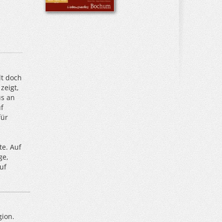
dt doch
zeigt,
us an
uf
für
te. Auf
ge,
uf
gion.