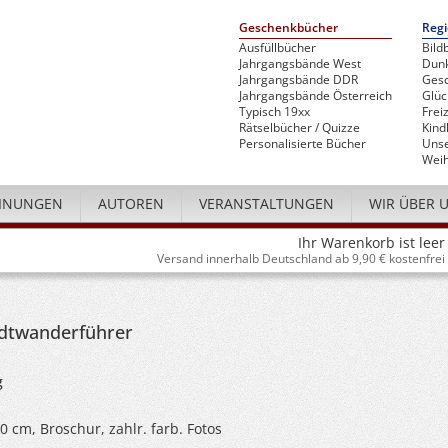
Geschenkbücher
Regi
Ausfüllbücher
Bild
Jahrgangsbände West
Dunk
Jahrgangsbände DDR
Gesc
Jahrgangsbände Österreich
Glü
Typisch 19xx
Freiz
Rätselbücher / Quizze
Kind
Personalisierte Bücher
Unse
Weih
INUNGEN
AUTOREN
VERANSTALTUNGEN
WIR ÜBER 
Ihr Warenkorb ist leer
Versand innerhalb Deutschland ab 9,90 € kostenfrei
dtwanderführer
g
20 cm, Broschur, zahlr. farb. Fotos