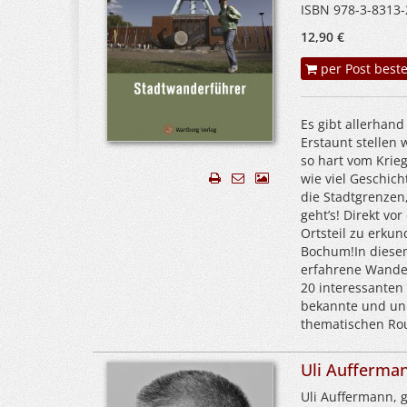
ISBN 978-3-8313-
12,90 €
per Post beste
Es gibt allerhan
Erstaunt stellen 
so hart vom Krieg
wie viel Geschich
die Stadtgrenzen,
geht’s! Direkt vo
Ortsteil zu erkun
Bochum!In diese
erfahrene Wander
20 interessanten
bekannte und unb
thematischen Rou
Uli Aufferma
Uli Auffermann, 