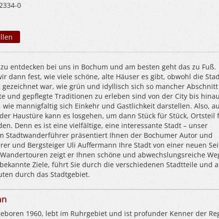
2334-0
llen
d zu entdecken bei uns in Bochum und am besten geht das zu Fuß.
wir dann fest, wie viele schöne, alte Häuser es gibt, obwohl die Sta
 gezeichnet war, wie grün und idyllisch sich so mancher Abschnitt 
te und gepflegte Traditionen zu erleben sind von der City bis hina
 wie mannigfaltig sich Einkehr und Gastlichkeit darstellen. Also, a
r der Haustüre kann es losgehen, um dann Stück für Stück, Ortsteil 
den. Denn es ist eine vielfältige, eine interessante Stadt – unser
m Stadtwanderführer präsentiert Ihnen der Bochumer Autor und
er und Bergsteiger Uli Auffermann Ihre Stadt von einer neuen Sei
 Wandertouren zeigt er Ihnen schöne und abwechslungsreiche We
ekannte Ziele, führt Sie durch die verschiedenen Stadtteile und a
ten durch das Stadtgebiet.
nn
geboren 1960, lebt im Ruhrgebiet und ist profunder Kenner der Re