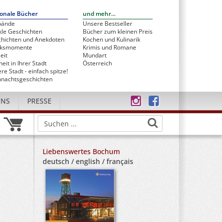
onale Bücher
und mehr...
bände
Unsere Bestseller
le Geschichten
Bücher zum kleinen Preis
hichten und Anekdoten
Kochen und Kulinarik
cksmomente
Krimis und Romane
eit
Mundart
heit in Ihrer Stadt
Österreich
re Stadt - einfach spitze!
nachtsgeschichten
UNS
PRESSE
Liebenswertes Bochum
deutsch / english / français