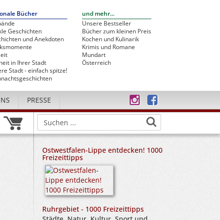
onale Bücher
und mehr...
bände
Unsere Bestseller
le Geschichten
Bücher zum kleinen Preis
hichten und Anekdoten
Kochen und Kulinarik
cksmomente
Krimis und Romane
eit
Mundart
heit in Ihrer Stadt
Österreich
re Stadt - einfach spitze!
nachtsgeschichten
UNS
PRESSE
Ostwestfalen-Lippe entdecken! 1000
Freizeittipps
Ruhrgebiet - 1000 Freizeittipps
Städte, Natur, Kultur, Sport und