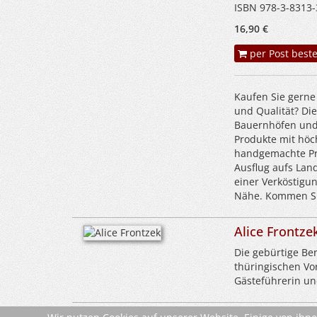
ISBN 978-3-8313-
16,90 €
per Post beste
Kaufen Sie gerne 
und Qualität? Die
Bauernhöfen und 
Produkte mit höch
handgemachte Pro
Ausflug aufs Lan
einer Verköstigun
Nähe. Kommen Sie
Alice Frontze
Die gebürtige Ber
thüringischen Vor
Gästeführerin un
Leseproben &
Leseprobe