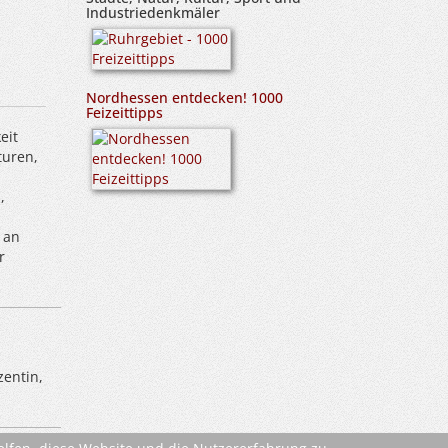
Industriedenkmäler
Nordhessen entdecken! 1000
Feizeittipps
eit
turen,
,
 an
r
zentin,