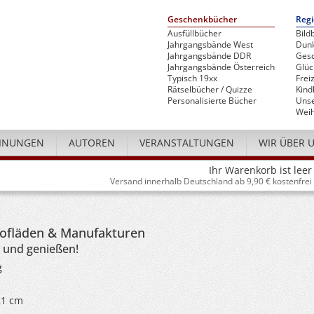
Geschenkbücher
Regi
Ausfüllbücher
Bild
Jahrgangsbände West
Dunk
Jahrgangsbände DDR
Gesc
Jahrgangsbände Österreich
Glü
Typisch 19xx
Freiz
Rätselbücher / Quizze
Kind
Personalisierte Bücher
Unse
Weih
INUNGEN
AUTOREN
VERANSTALTUNGEN
WIR ÜBER 
Ihr Warenkorb ist leer
Versand innerhalb Deutschland ab 9,90 € kostenfrei
Hofläden & Manufakturen
 und genießen!
g
21 cm