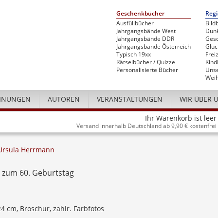
Geschenkbücher
Regi
Ausfüllbücher
Bild
Jahrgangsbände West
Dunk
Jahrgangsbände DDR
Gesc
Jahrgangsbände Österreich
Glü
Typisch 19xx
Freiz
Rätselbücher / Quizze
Kind
Personalisierte Bücher
Unse
Weih
INUNGEN
AUTOREN
VERANSTALTUNGEN
WIR ÜBER 
Ihr Warenkorb ist leer
Versand innerhalb Deutschland ab 9,90 € kostenfrei
Ursula Herrmann
 zum 60. Geburtstag
24 cm, Broschur, zahlr. Farbfotos