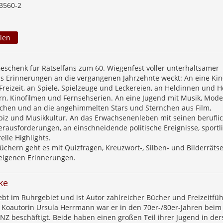
3560-2
len
eschenk für Rätselfans zum 60. Wiegenfest voller unterhaltsamer
as Erinnerungen an die vergangenen Jahrzehnte weckt: An eine Kin
Freizeit, an Spiele, Spielzeuge und Leckereien, an Heldinnen und 
n, Kinofilmen und Fernsehserien. An eine Jugend mit Musik, Mode,
hen und an die angehimmelten Stars und Sternchen aus Film,
iz und Musikkultur. An das Erwachsenenleben mit seinen berufli
erausforderungen, an einschneidende politische Ereignisse, sportl
elle Highlights.
üchern geht es mit Quizfragen, Kreuzwort-, Silben- und Bilderrätse
r eigenen Erinnerungen.
ke
bt im Ruhrgebiet und ist Autor zahlreicher Bücher und Freizeitfüh
 Koautorin Ursula Herrmann war er in den 70er-/80er-Jahren beim
NZ beschäftigt. Beide haben einen großen Teil ihrer Jugend in der