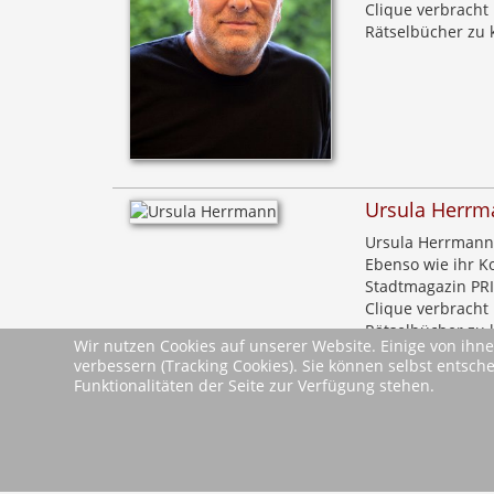
Clique verbracht
Rätselbücher zu 
Ursula Herrm
Ursula Herrmann 
Ebenso wie ihr K
Stadtmagazin PRI
Clique verbracht
Rätselbücher zu 
Wir nutzen Cookies auf unserer Website. Einige von ihne
verbessern (Tracking Cookies). Sie können selbst entsch
Leseproben &
Funktionalitäten der Seite zur Verfügung stehen.
Leseprobe
Dokumente
zurück