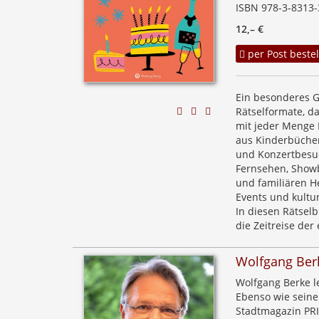
ISBN 978-3-8313-
12,– €
per Post bestel
Ein besonderes G
Rätselformate, d
mit jeder Menge 
aus Kinderbücher
und Konzertbesuc
Fernsehen, Showb
und familiären H
Events und kultur
In diesen Rätselb
die Zeitreise de
Wolfgang Ber
Wolfgang Berke le
Ebenso wie seine
Stadtmagazin PRI