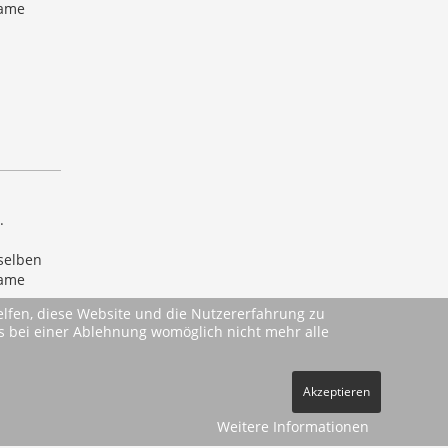
same
.
selben
same
helfen, diese Website und die Nutzererfahrung zu
ass bei einer Ablehnung womöglich nicht mehr alle
Akzeptieren
Weitere Informationen
ehe
AGBs
)