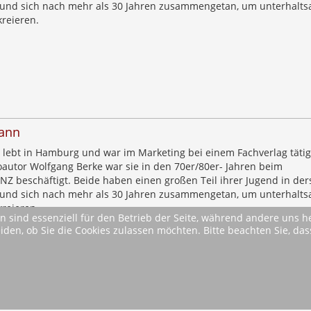
 und sich nach mehr als 30 Jahren zusammengetan, um unterhalt
kreieren.
ann
lebt in Hamburg und war im Marketing bei einem Fachverlag tätig
oautor Wolfgang Berke war sie in den 70er/80er- Jahren beim
NZ beschäftigt. Beide haben einen großen Teil ihrer Jugend in der
 und sich nach mehr als 30 Jahren zusammengetan, um unterhalt
kreieren.
n sind essenziell für den Betrieb der Seite, während andere uns 
eiden, ob Sie die Cookies zulassen möchten. Bitte beachten Sie, d
* Alle Preise inkl. MwSt. ggfls. zzgl. Versandkosten (si