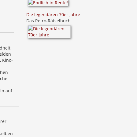
Die legendären 70er Jahre
Das Retro-Rätselbuch
dheit
Helden
 Kino-
chen
iche
ln auf
rer.
selben