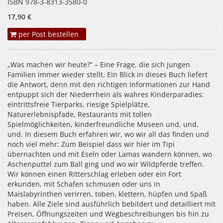
ISBN 978-3-8313-3580-0
17,90 €
per Post bestellen
„Was machen wir heute?“ – Eine Frage, die sich jungen
Familien immer wieder stellt. Ein Blick in dieses Buch liefert
die Antwort, denn mit den richtigen Informationen zur Hand
entpuppt sich der Niederrhein als wahres Kinderparadies:
eintrittsfreie Tierparks, riesige Spielplätze,
Naturerlebnispfade, Restaurants mit tollen
Spielmöglichkeiten, kinderfreundliche Museen und, und,
und. In diesem Buch erfahren wir, wo wir all das finden und
noch viel mehr: Zum Beispiel dass wir hier im Tipi
übernachten und mit Eseln oder Lamas wandern können, wo
Aschenputtel zum Ball ging und wo wir Wildpferde treffen.
Wir können einen Ritterschlag erleben oder ein Fort
erkunden, mit Schafen schmusen oder uns in
Maislabyrinthen verirren, toben, klettern, hüpfen und Spaß
haben. Alle Ziele sind ausführlich bebildert und detailliert mit
Preisen, Öffnungszeiten und Wegbeschreibungen bis hin zu