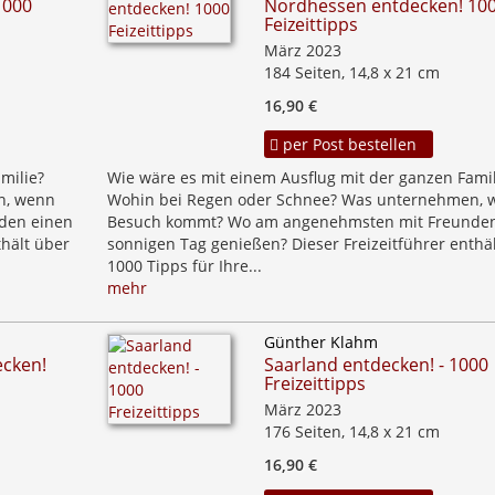
1000
Nordhessen entdecken! 10
Feizeittipps
März 2023
184 Seiten, 14,8 x 21 cm
16,90 €
per Post bestellen
milie?
Wie wäre es mit einem Ausflug mit der ganzen Famil
n, wenn
Wohin bei Regen oder Schnee? Was unternehmen, 
den einen
Besuch kommt? Wo am angenehmsten mit Freunden
thält über
sonnigen Tag genießen? Dieser Freizeitführer enthä
1000 Tipps für Ihre...
mehr
Günther Klahm
ecken!
Saarland entdecken! - 1000
Freizeittipps
März 2023
176 Seiten, 14,8 x 21 cm
16,90 €