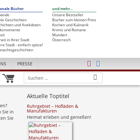
onale Bücher
und mehr...
bände
Unsere Bestseller
le Geschichten
Bücher zum kleinen Preis
hichten und Anekdoten
Kochen und Kulinarik
cksmomente
Krimis und Romane
eit
Mundart
heit in Ihrer Stadt
Österreich
re Stadt - einfach spitze!
nachtsgeschichten
UNS
PRESSE
Aktuelle Toptitel
gen?
Ruhrgebiet – Hofläden &
Manufakturen
 Sie in
Heimat erleben und genießen!
ten Sie