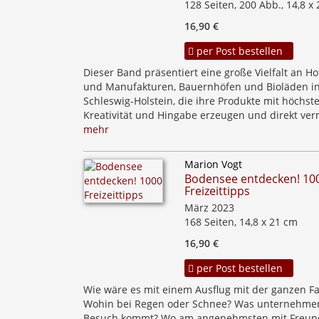
128 Seiten, 200 Abb., 14,8 x
16,90 €
per Post bestellen
Dieser Band präsentiert eine große Vielfalt an H
und Manufakturen, Bauernhöfen und Bioläden i
Schleswig-Holstein, die ihre Produkte mit höchster
Kreativität und Hingabe erzeugen und direkt ver
mehr
Marion Vogt
Bodensee entdecken! 10
Freizeittipps
März 2023
168 Seiten, 14,8 x 21 cm
16,90 €
per Post bestellen
Wie wäre es mit einem Ausflug mit der ganzen Fa
Wohin bei Regen oder Schnee? Was unternehme
Besuch kommt? Wo am angenehmsten mit Freun