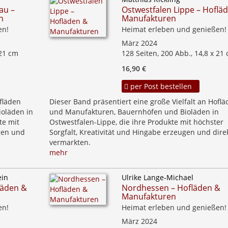
au –
Ostwestfalen Lippe – Hoflä
n
Manufakturen
en!
Heimat erleben und genießen!
März 2024
 21 cm
128 Seiten, 200 Abb., 14,8 x 21
16,90 €
per Post bestellen
ofläden
Dieser Band präsentiert eine große Vielfalt an Hofl
oläden in
und Manufakturen, Bauernhöfen und Bioläden in
te mit
Ostwestfalen-Lippe, die ihre Produkte mit höchster
ugen und
Sorgfalt, Kreativität und Hingabe erzeugen und dire
vermarkten.
mehr
ein
Ulrike Lange-Michael
läden &
Nordhessen – Hofläden &
Manufakturen
en!
Heimat erleben und genießen!
März 2024