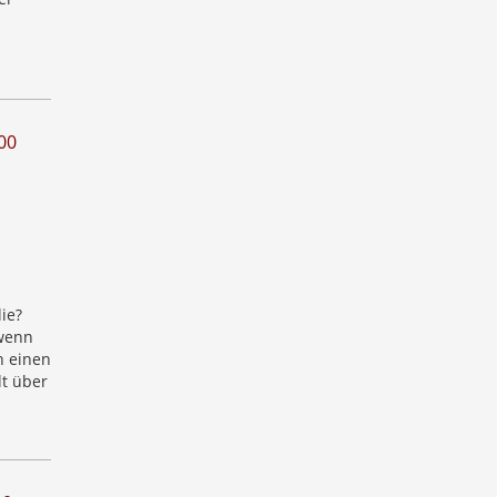
00
ie?
wenn
 einen
lt über