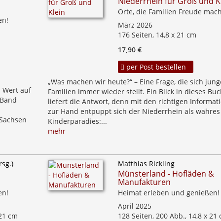
Niederrhein für Groß und K
Orte, die Familien Freude mac
en!
März 2026
176 Seiten, 14,8 x 21 cm
17,90 €
per Post bestellen
„Was machen wir heute?“ – Eine Frage, die sich jun
 Wert auf
Familien immer wieder stellt. Ein Blick in dieses Buc
r Band
liefert die Antwort, denn mit den richtigen Informat
zur Hand entpuppt sich der Niederrhein als wahres
 Sachsen
Kinderparadies:...
mehr
rsg.)
Matthias Rickling
Münsterland - Hofläden &
Manufakturen
en!
Heimat erleben und genießen!
April 2025
 21 cm
128 Seiten, 200 Abb., 14,8 x 21