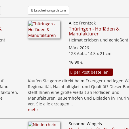
Erscheinungsdatum
Alice Frontzek
&
Thüringen - Hofläden &
Manufakturen
en!
Heimat erleben und genießen!
März 2026
128 Abb., 14,8 x 21 cm
16,90 €
per Post bestellen
uf
Kaufen Sie gerne direkt beim Erzeuger und legen W
 Band
Regionalität, Nachhaltigkeit und Qualität? Dieser Ba
ufakturen,
stellt Ihnen eine große Vielfalt an Hofläden und
ie
Manufakturen, Bauernhöfen und Bioläden in Thüri
vor. Sie alle erzeugen...
mehr
Susanne Wingels