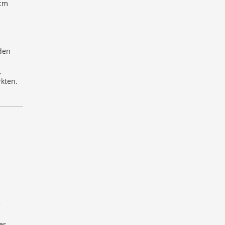
 cm
äden
,
kten.
e
er