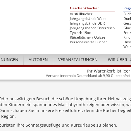
Geschenkbücher
Regi
Ausfüllbücher
Bild
Jahrgangsbände West
Dunk
Jahrgangsbände DDR
Gesc
Jahrgangsbände Österreich
Glü
Typisch 19xx
Freiz
Rätselbücher / Quizze
Kind
Personalisierte Bücher
Unse
Weih
INUNGEN
AUTOREN
VERANSTALTUNGEN
WIR ÜBER 
Ihr Warenkorb ist leer
Versand innerhalb Deutschland ab 9,90 € kostenfrei
der auswärtigem Besuch die schöne Umgebung Ihrer Heimat zei
en Kindern ein spannendes Maislabyrinth zeigen oder wissen, wo
nn schauen Sie in unsere Freizeitführer, denn die Bücher beglei
 Region.
ouristen ihre Sonntagsausflüge und Kurzurlaube zu planen.