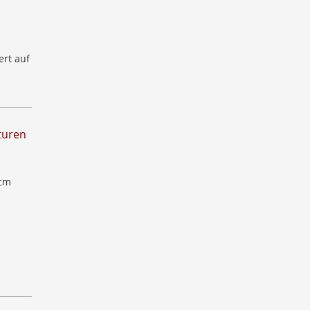
ert auf
turen
 cm