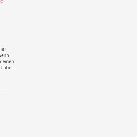
00
ie?
wenn
 einen
lt über