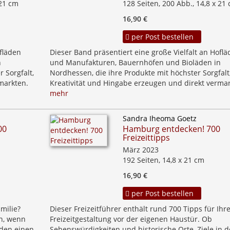
 21 cm
128 Seiten, 200 Abb., 14,8 x 21
16,90 €
per Post bestellen
ofläden
Dieser Band präsentiert eine große Vielfalt an Hofl
n
und Manufakturen, Bauernhöfen und Bioläden in
 Sorgfalt,
Nordhessen, die ihre Produkte mit höchster Sorgfalt
markten.
Kreativität und Hingabe erzeugen und direkt vermar
mehr
Sandra Iheoma Goetz
00
Hamburg entdecken! 700
Freizeittipps
März 2023
192 Seiten, 14,8 x 21 cm
16,90 €
per Post bestellen
milie?
Dieser Freizeitführer enthält rund 700 Tipps für Ihr
n, wenn
Freizeitgestaltung vor der eigenen Haustür. Ob
den einen
Sehenswürdigkeiten und historische Orte, Ziele in d