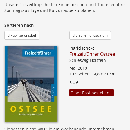
Unsere Freizeittipps helfen Einheimischen und Touristen ihre
Sonntagsausflüge und Kurzurlaube zu planen.
Sortieren nach
Publikationstitel
Erscheinungsdatum
Ingrid Jenckel
Freizeitführer Ostsee
Schleswig-Holstein
Mai 2010
192 Seiten, 14,8 x 21 cm
5,– €
per Post bestellen
Sie wissen nicht, was Sie am Wochenende unternehmen