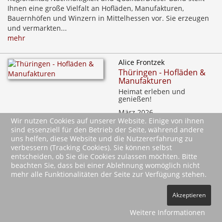
Ihnen eine große Vielfalt an Hofläden, Manufakturen,
Bauernhöfen und Winzern in Mittelhessen vor. Sie erzeugen
und vermarkten...
mehr
Alice Frontzek
Thüringen - Hofläden &
Manufakturen
Heimat erleben und
genießen!
März 2026
Wir nutzen Cookies auf unserer Website. Einige von ihnen
128 Abb., 14,8 x 21 cm
sind essenziell für den Betrieb der Seite, während andere
16,90 €
uns helfen, diese Website und die Nutzererfahrung zu
verbessern (Tracking Cookies). Sie können selbst
per Post bestellen
entscheiden, ob Sie die Cookies zulassen möchten. Bitte
beachten Sie, dass bei einer Ablehnung womöglich nicht
Kaufen Sie gerne direkt beim Erzeuger und legen Wert auf
mehr alle Funktionalitäten der Seite zur Verfügung stehen.
Regionalität, Nachhaltigkeit und Qualität? Dieser Band stellt
Ihnen eine große Vielfalt an Hofläden und Manufakturen,
Akzeptieren
Bauernhöfen und Bioläden in Thüringen vor. Sie alle
erzeugen...
Weitere Informationen
mehr