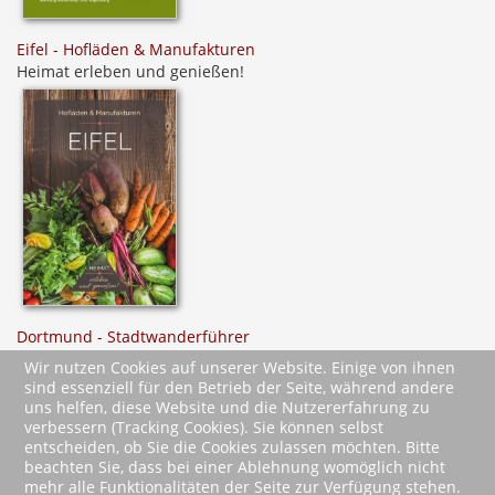
Eifel - Hofläden & Manufakturen
Heimat erleben und genießen!
Dortmund - Stadtwanderführer
25 Touren
Wir nutzen Cookies auf unserer Website. Einige von ihnen
sind essenziell für den Betrieb der Seite, während andere
uns helfen, diese Website und die Nutzererfahrung zu
verbessern (Tracking Cookies). Sie können selbst
entscheiden, ob Sie die Cookies zulassen möchten. Bitte
beachten Sie, dass bei einer Ablehnung womöglich nicht
mehr alle Funktionalitäten der Seite zur Verfügung stehen.