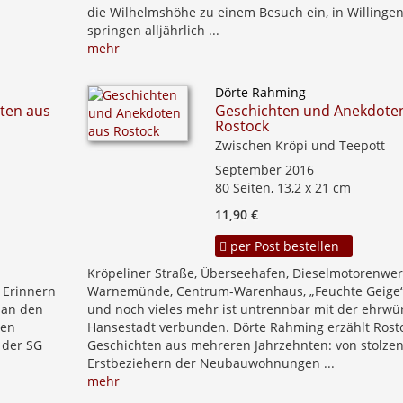
die Wilhelmshöhe zu einem Besuch ein, in Willinge
springen alljährlich ...
mehr
Dörte Rahming
ten aus
Geschichten und Anekdote
Rostock
Zwischen Kröpi und Teepott
September 2016
80 Seiten, 13,2 x 21 cm
11,90 €
per Post bestellen
Kröpeliner Straße, Überseehafen, Dieselmotorenwer
 Erinnern
Warnemünde, Centrum-Warenhaus, „Feuchte Geige“
 an den
und noch vieles mehr ist untrennbar mit der ehrwü
hen
Hansestadt verbunden. Dörte Rahming erzählt Rost
 der SG
Geschichten aus mehreren Jahrzehnten: von stolze
Erstbeziehern der Neubauwohnungen ...
mehr