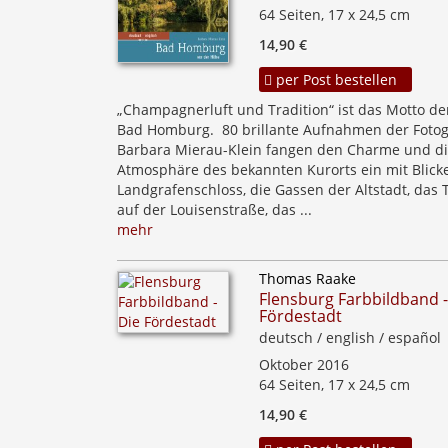
64 Seiten, 17 x 24,5 cm
14,90 €
per Post bestellen
„Champagnerluft und Tradition“ ist das Motto de
Bad Homburg. 80 brillante Aufnahmen der Fotog
Barbara Mierau-Klein fangen den Charme und d
Atmosphäre des bekannten Kurorts ein mit Blick
Landgrafenschloss, die Gassen der Altstadt, das 
auf der Louisenstraße, das ...
mehr
Thomas Raake
Flensburg Farbbildband -
Fördestadt
deutsch / english / español
Oktober 2016
64 Seiten, 17 x 24,5 cm
14,90 €