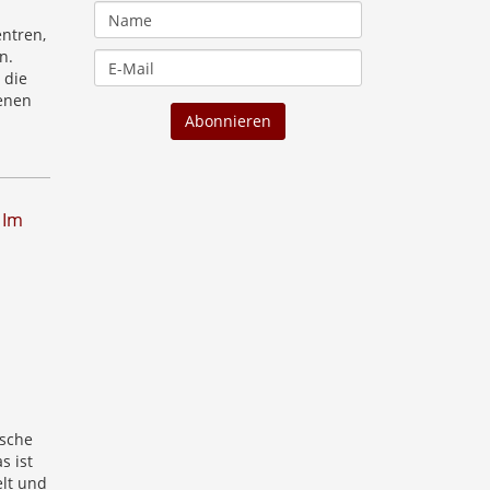
entren,
n.
 die
enen
 Im
ische
s ist
lt und