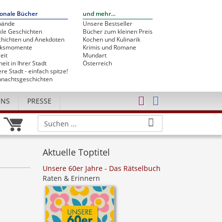
onale Bücher
und mehr...
bände
Unsere Bestseller
le Geschichten
Bücher zum kleinen Preis
hichten und Anekdoten
Kochen und Kulinarik
cksmomente
Krimis und Romane
eit
Mundart
heit in Ihrer Stadt
Österreich
re Stadt - einfach spitze!
nachtsgeschichten
UNS
PRESSE
Aktuelle Toptitel
Unsere 60er Jahre - Das Rätselbuch
Raten & Erinnern