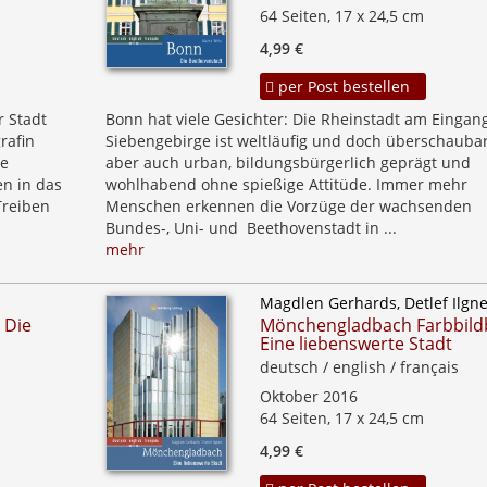
64 Seiten, 17 x 24,5 cm
4,99 €
per Post bestellen
r Stadt
Bonn hat viele Gesichter: Die Rheinstadt am Einga
rafin
Siebengebirge ist weltläufig und doch überschaubar
ie
aber auch urban, bildungsbürgerlich geprägt und
en in das
wohlhabend ohne spießige Attitüde. Immer mehr
Treiben
Menschen erkennen die Vorzüge der wachsenden
Bundes-, Uni- und Beethovenstadt in ...
mehr
Magdlen Gerhards, Detlef Ilgn
 Die
Mönchengladbach Farbbild
Eine liebenswerte Stadt
deutsch / english / français
Oktober 2016
64 Seiten, 17 x 24,5 cm
4,99 €