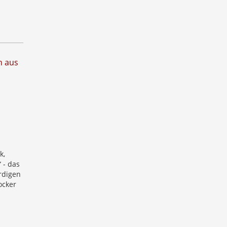
n
n aus
k,
 - das
rdigen
ocker
n