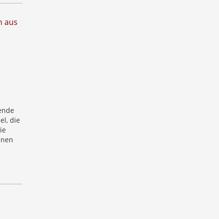
n aus
ende
l, die
ie
unen