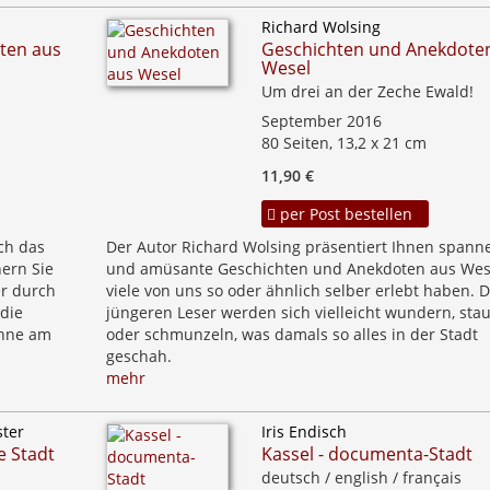
Richard Wolsing
ten aus
Geschichten und Anekdote
Wesel
Um drei an der Zeche Ewald!
September 2016
80 Seiten, 13,2 x 21 cm
11,90 €
per Post bestellen
ch das
Der Autor Richard Wolsing präsentiert Ihnen spann
nern Sie
und amüsante Geschichten und Anekdoten aus Wese
er durch
viele von uns so oder ähnlich selber erlebt haben. D
 die
jüngeren Leser werden sich vielleicht wundern, sta
ühne am
oder schmunzeln, was damals so alles in der Stadt
geschah.
mehr
ster
Iris Endisch
e Stadt
Kassel - documenta-Stadt
deutsch / english / français