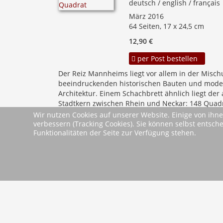
deutsch / english / français
März 2016
64 Seiten, 17 x 24,5 cm
12,90 €
per Post bestellen
Der Reiz Mannheims liegt vor allem in der Misc
beeindruckenden historischen Bauten und mode
Architektur. Einem Schachbrett ähnlich liegt der 
Stadtkern zwischen Rhein und Neckar: 148 Quad
Rechtecke, eingeteilt von A bis U.
Wir nutzen Cookies auf unserer Website. Einige von ihne
mehr
verbessern (Tracking Cookies). Sie können selbst entsch
Funktionalitäten der Seite zur Verfügung stehen.
Start
Zurück
6
7
8
2026 Wartberg-Verlag GmbH