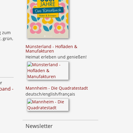
ng zum
, grün,
Münsterland - Hofläden &
Manufakturen
Heimat erleben und genießen!
er
Mannheim - Die Quadratestadt
band -
deutsch/english/français
Newsletter