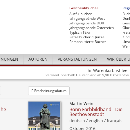
Geschenkbücher
Regi
Ausfüllbücher
Bild
Jahrgangsbände West
Dunk
Jahrgangsbände DDR
Gesc
Jahrgangsbände Österreich
Glü
Typisch 19xx
Freiz
Rätselbücher / Quizze
Kind
Personalisierte Bücher
Unse
Weih
INUNGEN
AUTOREN
VERANSTALTUNGEN
WIR ÜBER 
Ihr Warenkorb ist leer
Versand innerhalb Deutschland ab 9,90 € kostenfrei
Erscheinungsdatum
Martin Wein
he -
Bonn Farbbildband - Die
Beethovenstadt
deutsch / english / français
Oktober 2016