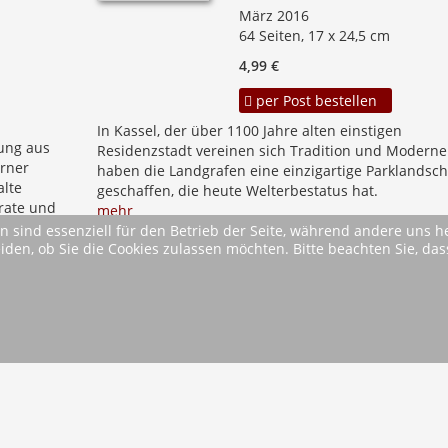
März 2016
64 Seiten, 17 x 24,5 cm
4,99 €
per Post bestellen
In Kassel, der über 1100 Jahre alten einstigen
hung aus
Residenzstadt vereinen sich Tradition und Moderne.
rner
haben die Landgrafen eine einzigartige Parklandsch
alte
geschaffen, die heute Welterbestatus hat.
rate und
mehr
n sind essenziell für den Betrieb der Seite, während andere uns 
eiden, ob Sie die Cookies zulassen möchten. Bitte beachten Sie, d
...
10
11
12
13
14
...
Vor
Ende
AGB
Im