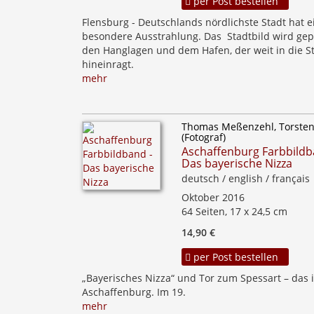
per Post bestellen
Flensburg - Deutschlands nördlichste Stadt hat e
besondere Ausstrahlung. Das Stadtbild wird gep
den Hanglagen und dem Hafen, der weit in die S
hineinragt.
mehr
Thomas Meßenzehl, Torsten
(Fotograf)
Aschaffenburg Farbbildb
Das bayerische Nizza
deutsch / english / français
Oktober 2016
64 Seiten, 17 x 24,5 cm
14,90 €
per Post bestellen
„Bayerisches Nizza“ und Tor zum Spessart – das i
Aschaffenburg. Im 19.
mehr