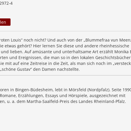
2972-4
len
roten Louis“ noch nicht? Und auch von der „Blummefraa vun Meen
ie etwas gehört? Hier lernen Sie diese und andere rheinhessische
 und lieben. Auf amüsante und unterhaltsame Art erzählt Monika 
ten und Ereignissen, die man so in den lokalen Geschichtsbücher
e mit auf eine Zeitreise in die Zeit, als man sich noch im „verstec
r „schöne Gustav“ den Damen nachstellte.
oren in Bingen-Büdesheim, lebt in Mörsfeld (Nordpfalz). Seite 199
ie Romane, Erzählungen, Essays und Hörspiele, ausgezeichnet mit
en, u. a. dem Martha-Saalfeld-Preis des Landes Rheinland-Pfalz.