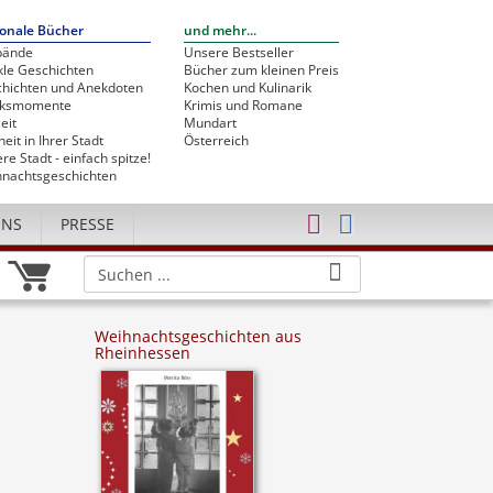
onale Bücher
und mehr...
bände
Unsere Bestseller
le Geschichten
Bücher zum kleinen Preis
hichten und Anekdoten
Kochen und Kulinarik
cksmomente
Krimis und Romane
eit
Mundart
heit in Ihrer Stadt
Österreich
re Stadt - einfach spitze!
nachtsgeschichten
UNS
PRESSE
Weihnachtsgeschichten aus
Rheinhessen