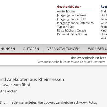
Geschenkbücher
Regi
Ausfüllbücher
Bild
Jahrgangsbände West
Dunk
Jahrgangsbände DDR
Gesc
Jahrgangsbände Österreich
Glü
Typisch 19xx
Freiz
Rätselbücher / Quizze
Kind
Personalisierte Bücher
Unse
Weih
INUNGEN
AUTOREN
VERANSTALTUNGEN
WIR ÜBER 
Ihr Warenkorb ist leer
Versand innerhalb Deutschland ab 9,90 € kostenfrei
und Anekdoten aus Rheinhessen
niwwer zum Rhoi
 Anekdoten
 21 cm, fadengeheftetes Hardcover, zahlreiche schw./w. Fotos