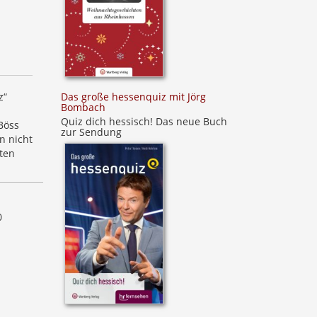
z“
Das große hessenquiz mit Jörg
Bombach
Quiz dich hessisch! Das neue Buch
Böss
zur Sendung
n nicht
kten
0