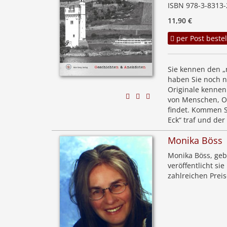
ISBN 978-3-8313-
11,90 €
per Post bestel
Sie kennen den „
haben Sie noch n
Originale kennen
von Menschen, Or
findet. Kommen Si
Eck“ traf und de
Monika Böss
Monika Böss, geb
veröffentlicht s
zahlreichen Preis