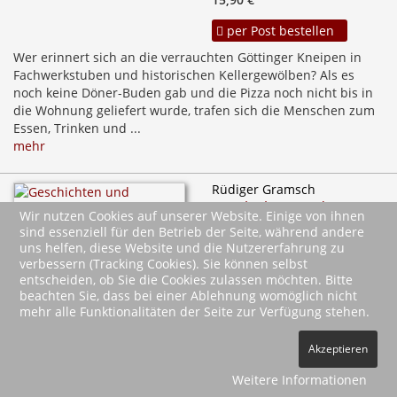
per Post bestellen
Wer erinnert sich an die verrauchten Göttinger Kneipen in
Fachwerkstuben und historischen Kellergewölben? Als es
noch keine Döner-Buden gab und die Pizza noch nicht bis in
die Wohnung geliefert wurde, trafen sich die Menschen zum
Essen, Trinken und ...
mehr
Rüdiger Gramsch
Geschichten und
Wir nutzen Cookies auf unserer Website. Einige von ihnen
Anekdoten aus
sind essenziell für den Betrieb der Seite, während andere
Göppingen
uns helfen, diese Website und die Nutzererfahrung zu
Kalte Duschen und heiße
verbessern (Tracking Cookies). Sie können selbst
Reifen
entscheiden, ob Sie die Cookies zulassen möchten. Bitte
September 2012
beachten Sie, dass bei einer Ablehnung womöglich nicht
mehr alle Funktionalitäten der Seite zur Verfügung stehen.
80 Seiten, 13,2 x 21 cm
3,99 €
Akzeptieren
per Post bestellen
Weitere Informationen
Wieso wurde im Göppinger Freibad ein Lautsprecher