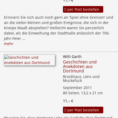
11,– €
per Post bestellen
Erinnern Sie sich auch noch gern an ‘Spiel ohne Grenzen’ und
an die vielen kleinen und großen Ereignisse, die sich in der
Kneipe Maaß abspielten? Vielleicht waren Sie persönlich
dabei, als die Einweihung der Stadthalle anlässlich der 700-
Jahr-Feier ...
mehr
Willi Garth
Geschichten und
Anekdoten aus
Dortmund
Brockhaus, Löns und
Muckefuck
September 2011
80 Seiten, 13,2 x 21 cm
11,– €
per Post bestellen
Wussten Sie, dass Hermann Löns ein Gedicht über Dortmund