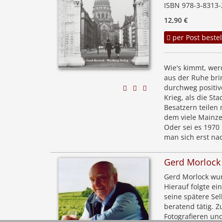
ISBN 978-3-8313-
12,90 €
per Post bestel
Wie's kimmt, werd
aus der Ruhe brin
durchweg positiv
Krieg, als die St
Besatzern teilen 
dem viele Mainze
Oder sei es 1970
man sich erst na
Gerd Morlock
Gerd Morlock wur
Hierauf folgte e
seine spätere Sel
beratend tätig. 
Fotografieren und