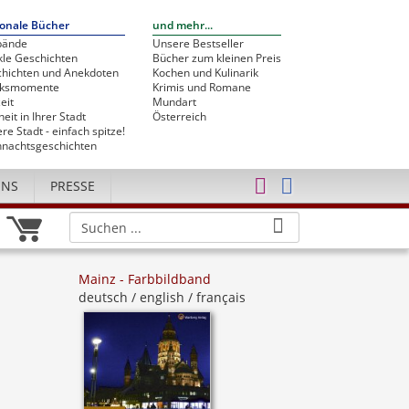
onale Bücher
und mehr...
bände
Unsere Bestseller
le Geschichten
Bücher zum kleinen Preis
hichten und Anekdoten
Kochen und Kulinarik
cksmomente
Krimis und Romane
eit
Mundart
heit in Ihrer Stadt
Österreich
re Stadt - einfach spitze!
nachtsgeschichten
UNS
PRESSE
Mainz - Farbbildband
deutsch / english / français