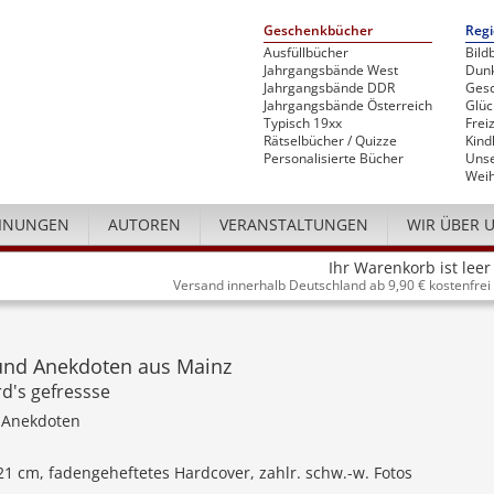
Geschenkbücher
Regi
Ausfüllbücher
Bild
Jahrgangsbände West
Dunk
Jahrgangsbände DDR
Gesc
Jahrgangsbände Österreich
Glü
Typisch 19xx
Freiz
Rätselbücher / Quizze
Kind
Personalisierte Bücher
Unse
Weih
INUNGEN
AUTOREN
VERANSTALTUNGEN
WIR ÜBER 
Ihr Warenkorb ist leer
Versand innerhalb Deutschland ab 9,90 € kostenfrei
und Anekdoten aus Mainz
d's gefressse
 Anekdoten
 21 cm, fadengeheftetes Hardcover, zahlr. schw.-w. Fotos