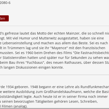
2080-6
len
's gefresse lautet das Motto der echten Mainzer, die so schnell ni
gt. Mit viel Humor und Mutterwitz ausgestattet, haben sie eine
e Lebenseinstellung und machen aus allem das Beste. Sei es nac
adt in Trümmern lag und sie ihr "Mayence" mit den französischen
mussten. Sei es 1960 beim Drehen des Films "Die Fastnachtsbeichte
r Statistenrollen hatten und später nur für Sekunden zu sehen wa
 beim Bau ihres "Fuchbaus", des neuen Rathauses, über dessen St
ch langen Diskussionen einigen konnte.
de 1934 geboren. 1948 begann er eine Lehre als Rundfunkmechan
ine weitere Ausbildung zum Großhandelskaufmann, welche die Basi
bstständigkeit legte. Auch heute ist er in seiner Firma noch immer
Zu seinen bevorzugten Tätigkeiten gehören Lesen, Schreiben,
 Filmen (analog).