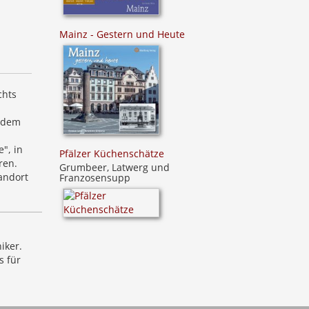
Mainz - Gestern und Heute
chts
h dem
", in
Pfälzer Küchenschätze
ren.
Grumbeer, Latwerg und
andort
Franzosensupp
iker.
s für