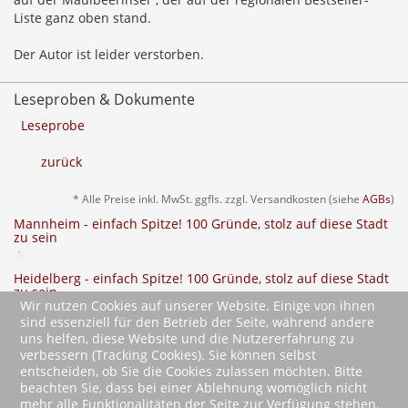
Liste ganz oben stand.
Der Autor ist leider verstorben.
Leseproben & Dokumente
Leseprobe
zurück
* Alle Preise inkl. MwSt. ggfls. zzgl. Versandkosten (siehe
AGBs
)
Mannheim - einfach Spitze! 100 Gründe, stolz auf diese Stadt
zu sein
Heidelberg - einfach Spitze! 100 Gründe, stolz auf diese Stadt
zu sein
Wir nutzen Cookies auf unserer Website. Einige von ihnen
sind essenziell für den Betrieb der Seite, während andere
Kurpfalz - Die Gerichte unserer Kindheit
uns helfen, diese Website und die Nutzererfahrung zu
Rezepte und Geschichten
verbessern (Tracking Cookies). Sie können selbst
entscheiden, ob Sie die Cookies zulassen möchten. Bitte
beachten Sie, dass bei einer Ablehnung womöglich nicht
mehr alle Funktionalitäten der Seite zur Verfügung stehen.