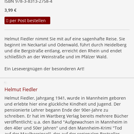
ISBN 978-3-8313-2758-4
3,99 €
per Post bestellen
Helmut Fiedler nimmt Sie mit auf eine sagenhafte Reise. Sie
beginnt im Neckartal und Odenwald, führt durch Heidelberg
und die Bergstraße entlang, erreicht den Rhein und endet
schließlich an der Weinstraße und im Pfälzer Wald.
Ein Lesevergnügen der besonderen Art!
Helmut Fiedler
Helmut Fiedler, Jahrgang 1941, wurde in Mannheim geboren
und erlebte hier eine glückliche Kindheit und Jugend. Der
pensionierte Lehrer begann Ende der 90er-Jahre zu
schreiben. Er hat im Wartberg Verlag bereits mehrere Bücher
veröffentlicht; u.a. den Band "Aufgewachsen in Mannheim in
den 40er und 50er Jahren" und den Mannheim-Krimi "Tod
auf der Maulbeerinsel", der auf der regionalen Bestseller-